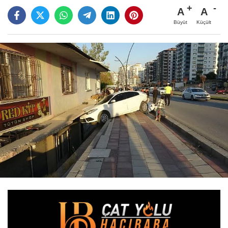
A
A
Büyüt
Küçült