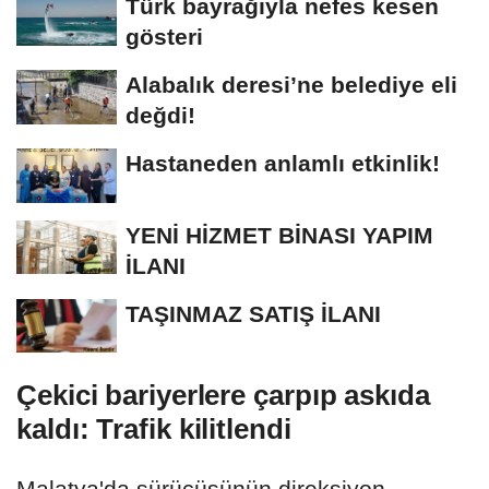
Türk bayrağıyla nefes kesen
gösteri
Alabalık deresi’ne belediye eli
değdi!
Hastaneden anlamlı etkinlik!
YENİ HİZMET BİNASI YAPIM
İLANI
TAŞINMAZ SATIŞ İLANI
Çekici bariyerlere çarpıp askıda
kaldı: Trafik kilitlendi
Malatya'da sürücüsünün direksiyon