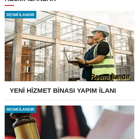
RESMİ İLANDIR
YENİ HİZMET BİNASI YAPIM İLANI
RESMİ İLANDIR