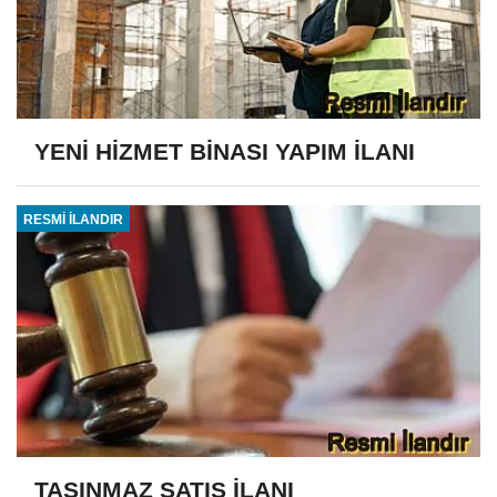
YENİ HİZMET BİNASI YAPIM İLANI
RESMİ İLANDIR
TAŞINMAZ SATIŞ İLANI