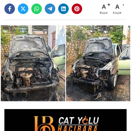
A
A
Büyüt
Küçült