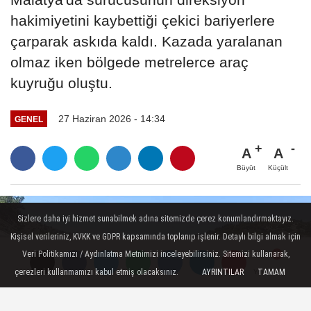
hakimiyetini kaybettiği çekici bariyerlere
çarparak askıda kaldı. Kazada yaralanan
olmaz iken bölgede metrelerce araç
kuyruğu oluştu.
27 Haziran 2026 - 14:34
GENEL
A
A
Büyüt
Küçült
Sizlere daha iyi hizmet sunabilmek adına sitemizde çerez konumlandırmaktayız.
Kişisel verileriniz, KVKK ve GDPR kapsamında toplanıp işlenir. Detaylı bilgi almak için
Veri Politikamızı / Aydınlatma Metnimizi inceleyebilirsiniz. Sitemizi kullanarak,
çerezleri kullanmamızı kabul etmiş olacaksınız.
AYRINTILAR
TAMAM
Yorumlar
Yorumlar
Yorumlar