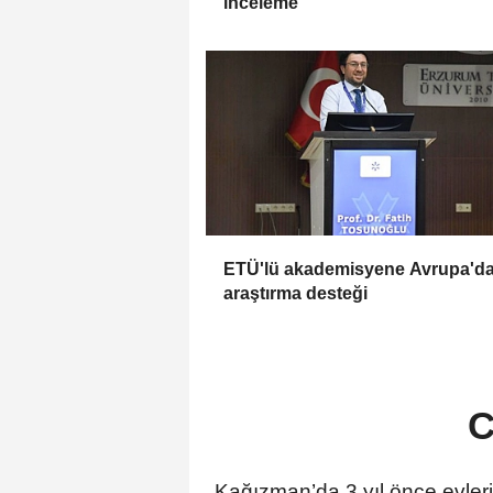
inceleme
ETÜ'lü akademisyene Avrupa'd
araştırma desteği
C
Kağızman’da 3 yıl önce evlerin