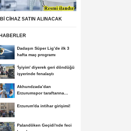
BBİ CİHAZ SATIN ALINACAK
 HABERLER
Dadaşın Süper Lig’de ilk 3
hafta maç programı
'İyiyim' diyerek geri döndüğü
işyerinde fenalaştı
Akhundzada’dan
Erzurumspor taraftarına
mesaj: "Geliyorum
Erzurum'da intihar girişimi!
Dadaşlar!"...
Palandöken Geçidi'nde feci