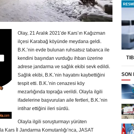
RESMİ
Olay, 21 Aralık 2021'de Kars’ın Kağızman
ilçesi Karabağ köyünde meydana geldi.
B.K.’nin evde bulunan ruhsatsız tabanca ile
TI
kendini başından vurduğu ihbarı üzerine
adrese jandarma ve sağlık ekibi sevk edildi.
SON
Sağlık ekibi, B.K.’nin hayatını kaybettiğini
tespit etti. B.K.’nin cenazesi köy
mezarlığında toprağa verildi. Olayla ilgili
ifadelerine başvurulan aile fertleri, B.K.’nin
intihar ettiğini ileri sürdü.
Olayla ilgili soruşturmayı yürüten
ıyla Kars İl Jandarma Komutanlığı’nca, JASAT