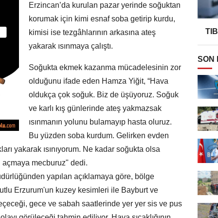
Erzincan’da kurulan pazar yerinde soğuktan
korumak için kimi esnaf soba getirip kurdu,
TI
kimisi ise tezgâhlarının arkasına ateş
yakarak ısınmaya çalıştı.
SON
Soğukta ekmek kazanma mücadelesinin zor
olduğunu ifade eden Hamza Yiğit, “Hava
oldukça çok soğuk. Biz de üşüyoruz. Soğuk
ve karlı kış günlerinde ateş yakmazsak
ısınmanın yolunu bulamayıp hasta oluruz.
Bu yüzden soba kurdum. Gelirken evden
ları yakarak ısınıyorum. Ne kadar soğukta olsa
zı açmaya mecburuz" dedi.
üdürlüğünden yapılan açıklamaya göre, bölge
utlu Erzurum'un kuzey kesimleri ile Bayburt ve
ı geçeceği, gece ve sabah saatlerinde yer yer sis ve pus
 olayı görüleceği tahmin ediliyor. Hava sıcaklığının