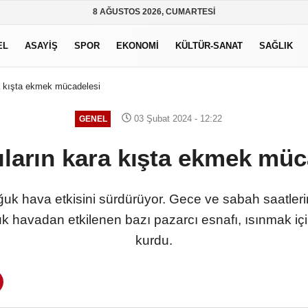
8 AĞUSTOS 2026, CUMARTESI
EL
ASAYİŞ
SPOR
EKONOMİ
KÜLTÜR-SANAT
SAĞLIK
a kışta ekmek mücadelesi
03 Şubat 2024 - 12:22
GENEL
ıların kara kışta ekmek müc
k hava etkisini sürdürüyor. Gece ve sabah saatler
 havadan etkilenen bazı pazarcı esnafı, ısınmak iç
kurdu.