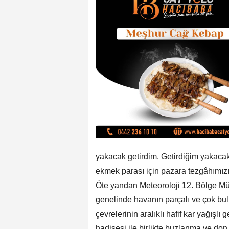
yakacak getirdim. Getirdiğim yakacak
ekmek parası için pazara tezgâhımı
Öte yandan Meteoroloji 12. Bölge M
genelinde havanın parçalı ve çok bul
çevrelerinin aralıklı hafif kar yağışl
hadisesi ile birlikte buzlanma ve don