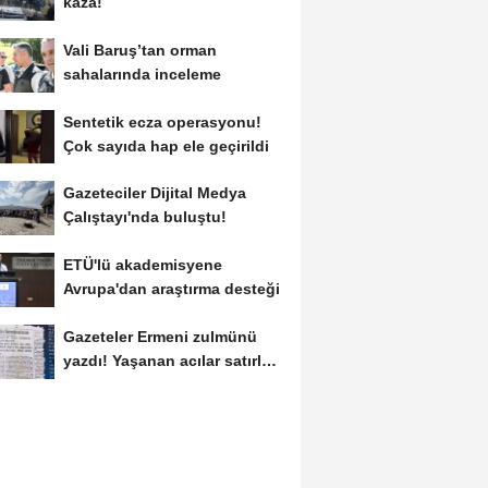
kaza!
Vali Baruş’tan orman
sahalarında inceleme
Sentetik ecza operasyonu!
Çok sayıda hap ele geçirildi
Gazeteciler Dijital Medya
Çalıştayı'nda buluştu!
ETÜ'lü akademisyene
Avrupa'dan araştırma desteği
Gazeteler Ermeni zulmünü
yazdı! Yaşanan acılar satırlara
böyle...