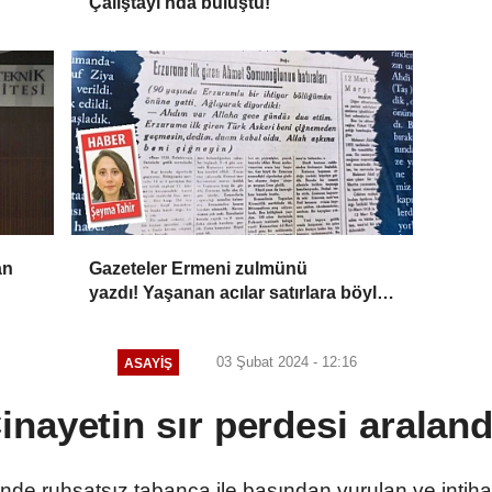
Çalıştayı'nda buluştu!
an
Gazeteler Ermeni zulmünü
yazdı! Yaşanan acılar satırlara böyle
yansıdı
03 Şubat 2024 - 12:16
ASAYİŞ
inayetin sır perdesi araland
de ruhsatsız tabanca ile başından vurulan ve intihar 