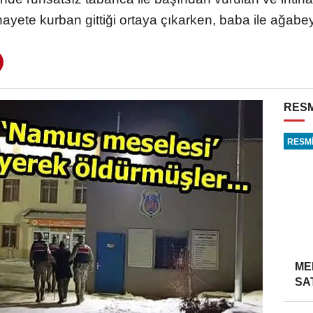
nayete kurban gittiği ortaya çıkarken, baba ile ağabey
RESM
RESMİ
ME
SA