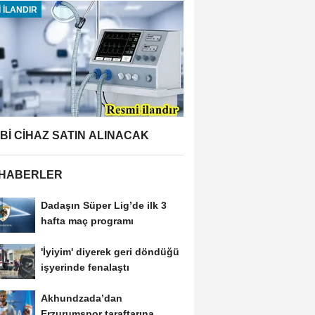
 İLANDIR
BBİ CİHAZ SATIN ALINACAK
 HABERLER
Dadaşın Süper Lig’de ilk 3
hafta maç programı
'İyiyim' diyerek geri döndüğü
işyerinde fenalaştı
Akhundzada’dan
Erzurumspor taraftarına