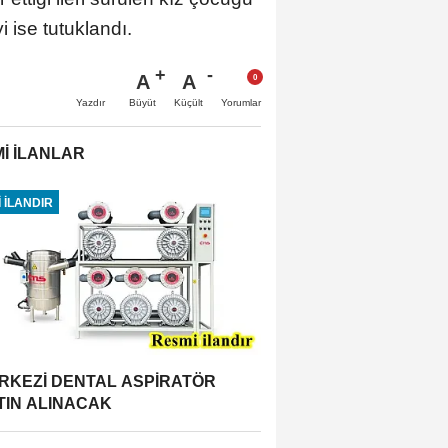
i ise tutuklandı.
A
A
Büyüt
Küçült
Yazdır
Yorumlar
İ İLANLAR
 İLANDIR
RKEZİ DENTAL ASPİRATÖR
TIN ALINACAK