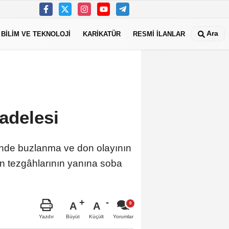
Ara
BİLİM VE TEKNOLOJİ
KARİKATÜR
RESMİ İLANLAR
adelesi
inde buzlanma ve don olayının
in tezgâhlarının yanına soba
A
A
Büyüt
Küçült
Yazdır
Yorumlar