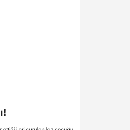
ı!
ettiği ileri sürülen kız çocuğu