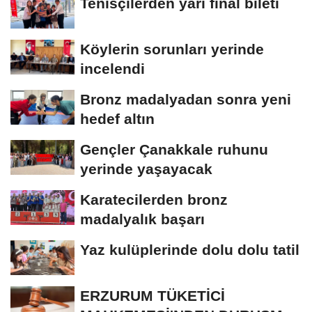
Tenisçilerden yarı final bileti
Köylerin sorunları yerinde
incelendi
Bronz madalyadan sonra yeni
hedef altın
Gençler Çanakkale ruhunu
yerinde yaşayacak
Karatecilerden bronz
madalyalık başarı
Yaz kulüplerinde dolu dolu tatil
ERZURUM TÜKETİCİ