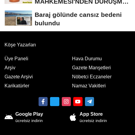
MAHKEMESİ'NDEN DURUŞMA
İLANI
Baraj gölünde cansız bedeni
bulundu
Köşe Yazarları
Üye Paneli
Hava Durumu
Arşiv
Gazete Manşetleri
Gazete Arşivi
Nöbetci Eczaneler
Karikatürler
Namaz Vakitleri
Google Play
App Store
ücretsiz indirin
ücretsiz indirin