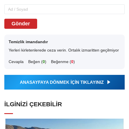
Gönder
Temizlik imandandır
Yerleri kirletenlerede ceza verin. Ortalık izmaritten geçilmiyor
Cevapla
Beğen (
0
)
Beğenme (
0
)
ANASAYFAYA DÖNMEK İÇİN TIKLAYINIZ
İLGINIZI ÇEKEBILIR