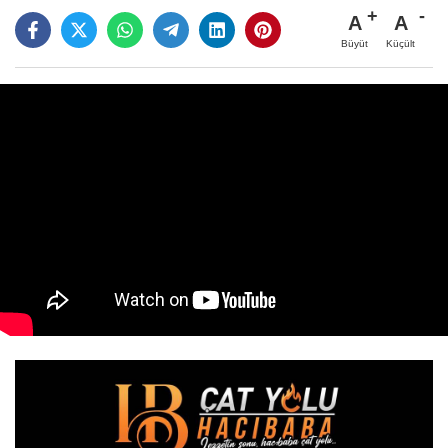
A
A
Büyüt
Küçült