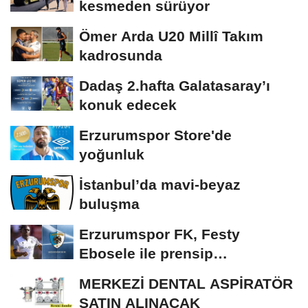
kesmeden sürüyor
Ömer Arda U20 Millî Takım
kadrosunda
Dadaş 2.hafta Galatasaray’ı
konuk edecek
Erzurumspor Store'de
yoğunluk
İstanbul’da mavi-beyaz
buluşma
Erzurumspor FK, Festy
Ebosele ile prensip
anlaşmasına vardı
MERKEZİ DENTAL ASPİRATÖR
SATIN ALINACAK