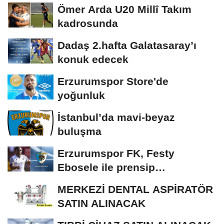
Ömer Arda U20 Millî Takım
kadrosunda
Dadaş 2.hafta Galatasaray’ı
konuk edecek
Erzurumspor Store'de
yoğunluk
İstanbul’da mavi-beyaz
buluşma
Erzurumspor FK, Festy
Ebosele ile prensip
anlaşmasına vardı
MERKEZİ DENTAL ASPİRATÖR
SATIN ALINACAK