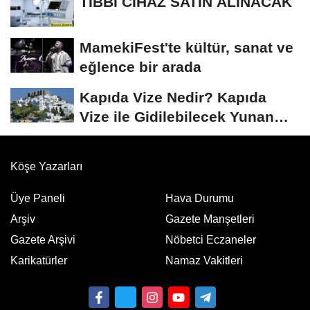
TIBBİ CİHAZ SATIN ALINACAK
MamekiFest'te kültür, sanat ve
eğlence bir arada
Kapıda Vize Nedir? Kapıda
Vize ile Gidilebilecek Yunan
Adaları
Köşe Yazarları
Üye Paneli
Hava Durumu
Arşiv
Gazete Manşetleri
Gazete Arşivi
Nöbetci Eczaneler
Karikatürler
Namaz Vakitleri