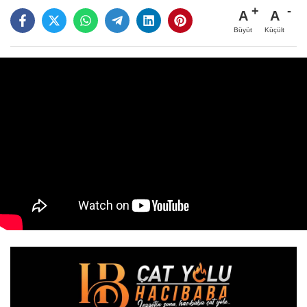
A
A
Büyüt
Küçült