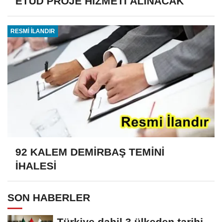
ETÜD PROJE HİZMETİ ALINACAK
RESMİ İLANDIR
92 KALEM DEMİRBAŞ TEMİNİ
İHALESİ
SON HABERLER
Türkiye dahil 3 ülkeden tarihi