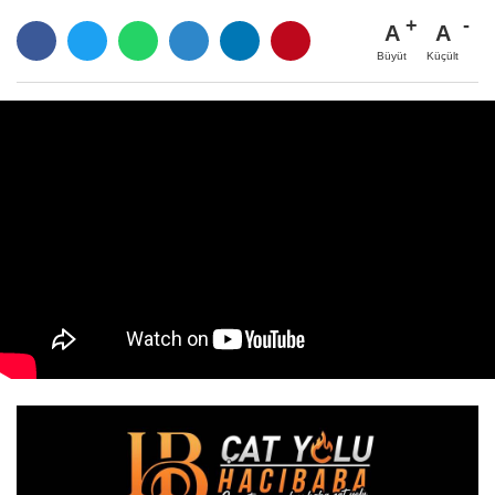
A
A
Büyüt
Küçült