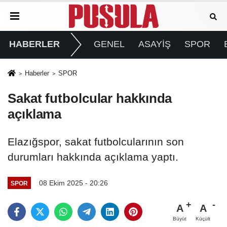
HABERLER
GENEL
ASAYİŞ
SPOR
Haberler
SPOR
Sakat futbolcular hakkında
açıklama
Elazığspor, sakat futbolcularının son
durumları hakkında açıklama yaptı.
08 Ekim 2025 - 20:26
SPOR
A
A
Büyüt
Küçült