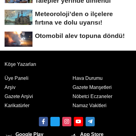
Talepler yerinde dinlendi
Meteoroloji’den o ilçelere
fırtına ve dolu uyarısı!
Otomobil alev topuna döndü!
Köşe Yazarları
Üye Paneli
Hava Durumu
Arşiv
Gazete Manşetleri
Gazete Arşivi
Nöbetci Eczaneler
Karikatürler
Namaz Vakitleri
Google Play
App Store