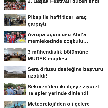
2. Başak Festivali düzenlendi
Pikap ile hafif ticari araç
çarpıştı!
Avrupa üçüncüsü Afal’a
memleketinde coşkulu
karşılama!
3 mühendislik bölümüne
MÜDEK müjdesi!
Sera örtüsü desteğine başvuru
uzatıldı!
Sekmen’den iki ilçeye ziyaret!
Talepler yerinde dinlendi
Meteoroloji’den o ilçelere