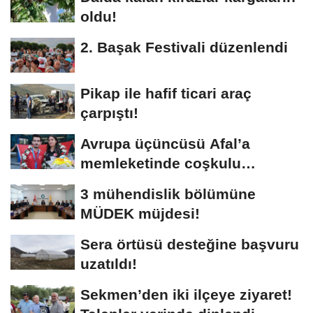
oldu!
2. Başak Festivali düzenlendi
Pikap ile hafif ticari araç
çarpıştı!
Avrupa üçüncüsü Afal’a
memleketinde coşkulu
karşılama!
3 mühendislik bölümüne
MÜDEK müjdesi!
Sera örtüsü desteğine başvuru
uzatıldı!
Sekmen’den iki ilçeye ziyaret!