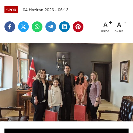
04 Haziran 2026 - 06:13
SPOR
A
A
Büyüt
Küçült