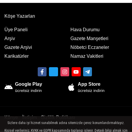
Köşe Yazarları
Üye Paneli
Hava Durumu
Arşiv
Gazete Manşetleri
Gazete Arşivi
Nöbetci Eczaneler
Karikatürler
Namaz Vakitleri
Google Play
App Store
ücretsiz indirin
ücretsiz indirin
Künye
İletişim
Gizlilik Politikası
Sizlere daha iyi hizmet sunabilmek adına sitemizde çerez konumlandırmaktayız.
Sitemizde bulunan yazı , video, fotoğraf ve haberlerin her hakkı saklıdır.
Kişisel verileriniz, KVKK ve GDPR kapsamında toplanıp işlenir. Detaylı bilgi almak için