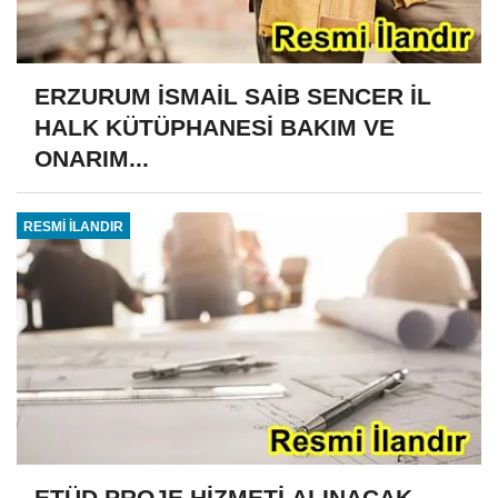
ERZURUM İSMAİL SAİB SENCER İL
HALK KÜTÜPHANESİ BAKIM VE
ONARIM...
RESMİ İLANDIR
ETÜD PROJE HİZMETİ ALINACAK