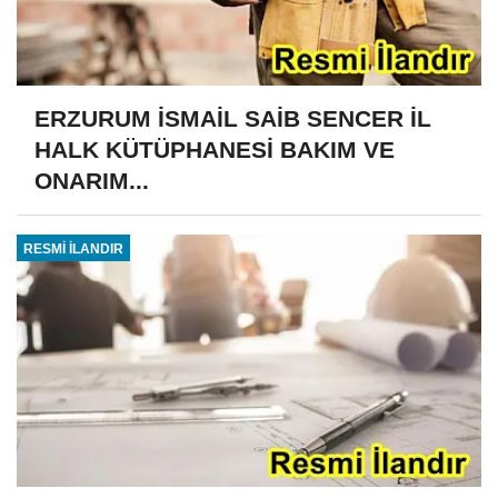
ERZURUM İSMAİL SAİB SENCER İL
HALK KÜTÜPHANESİ BAKIM VE
ONARIM...
RESMİ İLANDIR