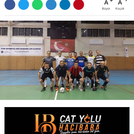
A
A
Büyüt
Küçült