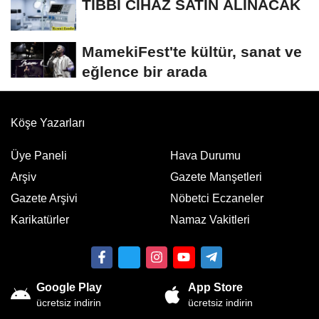
TIBBİ CİHAZ SATIN ALINACAK
MamekiFest'te kültür, sanat ve
eğlence bir arada
Köşe Yazarları
Üye Paneli
Hava Durumu
Arşiv
Gazete Manşetleri
Gazete Arşivi
Nöbetci Eczaneler
Karikatürler
Namaz Vakitleri
Google Play
App Store
ücretsiz indirin
ücretsiz indirin