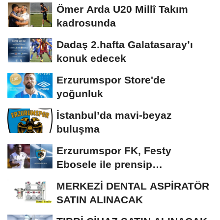
Ömer Arda U20 Millî Takım
kadrosunda
Dadaş 2.hafta Galatasaray’ı
konuk edecek
Erzurumspor Store'de
yoğunluk
İstanbul’da mavi-beyaz
buluşma
Erzurumspor FK, Festy
Ebosele ile prensip
anlaşmasına vardı
MERKEZİ DENTAL ASPİRATÖR
SATIN ALINACAK