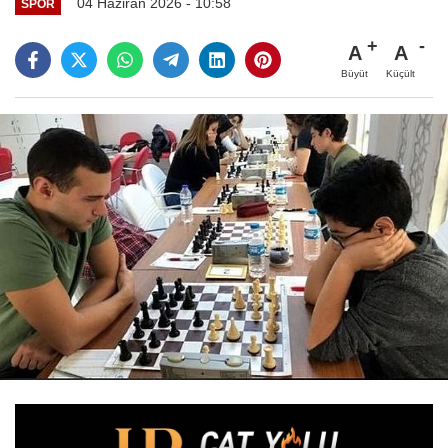
04 Haziran 2026 - 10:58
SPOR
A
A
Büyüt
Küçült