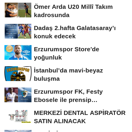
Ömer Arda U20 Millî Takım
kadrosunda
Dadaş 2.hafta Galatasaray’ı
konuk edecek
Erzurumspor Store'de
yoğunluk
İstanbul’da mavi-beyaz
buluşma
Erzurumspor FK, Festy
Ebosele ile prensip
anlaşmasına vardı
MERKEZİ DENTAL ASPİRATÖR
SATIN ALINACAK