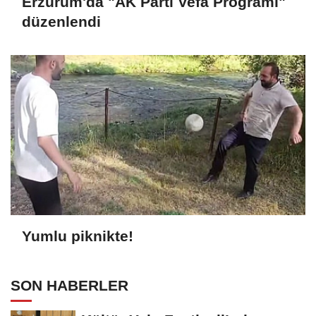
Erzurum'da "AK Parti Vefa Programı"
düzenlendi
Yumlu piknikte!
SON HABERLER