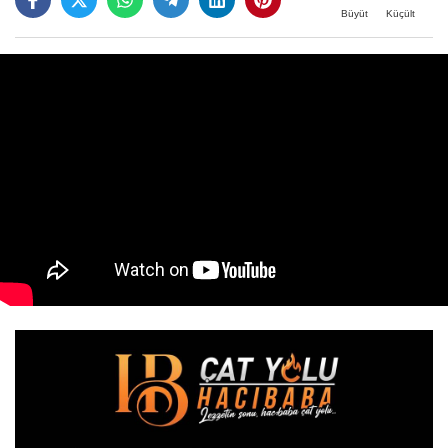
Büyüt
Küçült