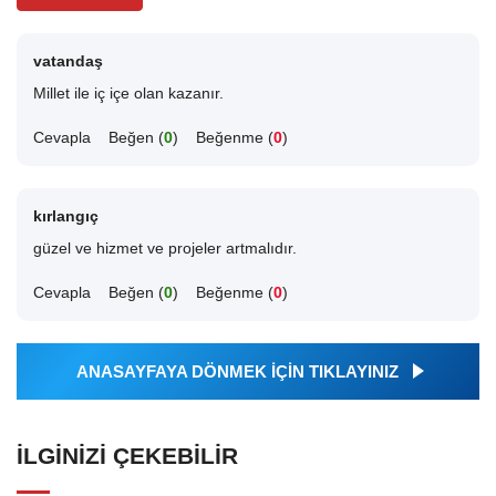
vatandaş
Millet ile iç içe olan kazanır.
Cevapla
Beğen (
0
)
Beğenme (
0
)
kırlangıç
güzel ve hizmet ve projeler artmalıdır.
Cevapla
Beğen (
0
)
Beğenme (
0
)
ANASAYFAYA DÖNMEK İÇİN TIKLAYINIZ
İLGINIZI ÇEKEBILIR