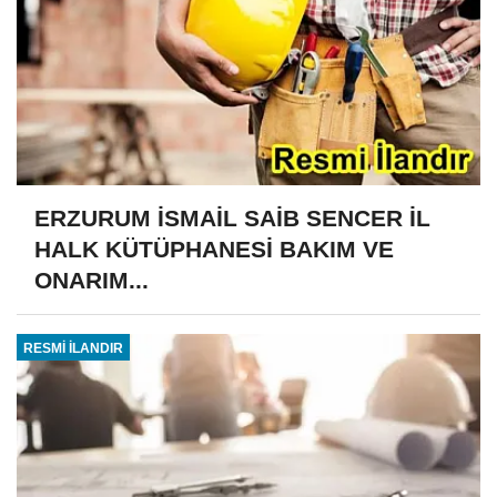
ERZURUM İSMAİL SAİB SENCER İL
HALK KÜTÜPHANESİ BAKIM VE
ONARIM...
RESMİ İLANDIR