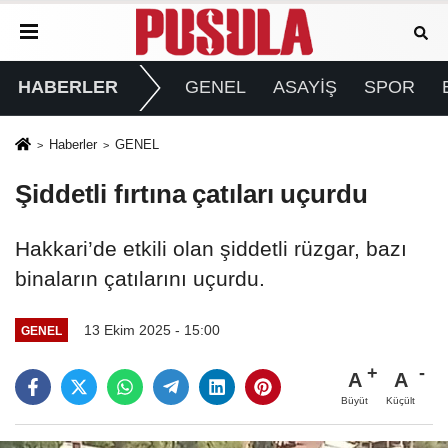
HABERLER
GENEL
ASAYİŞ
SPOR
Haberler
GENEL
Şiddetli fırtına çatıları uçurdu
Hakkari’de etkili olan şiddetli rüzgar, bazı
binaların çatılarını uçurdu.
13 Ekim 2025 - 15:00
GENEL
A
A
Büyüt
Küçült