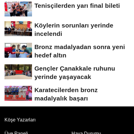
Tenisçilerden yarı final bileti
Köylerin sorunları yerinde
incelendi
Bronz madalyadan sonra yeni
hedef altın
Gençler Çanakkale ruhunu
yerinde yaşayacak
Karatecilerden bronz
madalyalık başarı
Köşe Yazarları
Üye Paneli
Hava Durumu