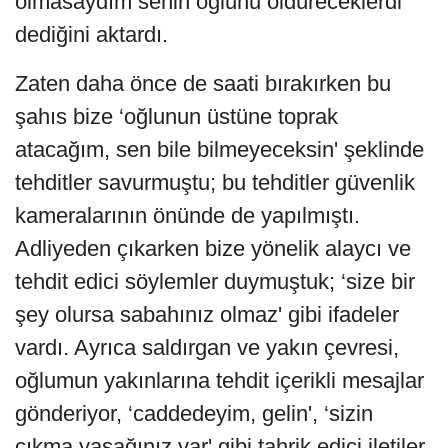
olmasaydım senin oğlunu öldüreceklerdi'
dediğini aktardı.
Zaten daha önce de saati bırakırken bu
şahıs bize ‘oğlunun üstüne toprak
atacağım, sen bile bilmeyeceksin' şeklinde
tehditler savurmuştu; bu tehditler güvenlik
kameralarının önünde de yapılmıştı.
Adliyeden çıkarken bize yönelik alaycı ve
tehdit edici söylemler duymuştuk; ‘size bir
şey olursa sabahınız olmaz' gibi ifadeler
vardı. Ayrıca saldırgan ve yakın çevresi,
oğlumun yakınlarına tehdit içerikli mesajlar
gönderiyor, ‘caddedeyim, gelin', ‘sizin
çıkma yasağınız var' gibi tahrik edici iletiler