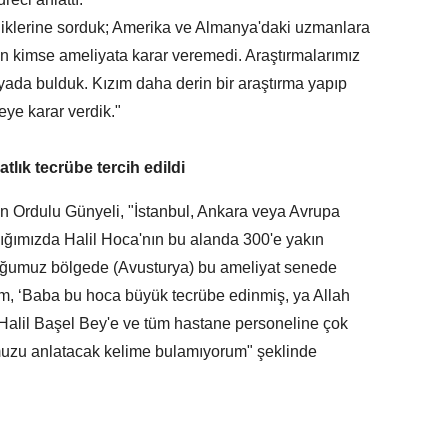
iklerine sorduk; Amerika ve Almanya'daki uzmanlara
çin kimse ameliyata karar veremedi. Araştırmalarımız
ada bulduk. Kızım daha derin bir araştırma yapıp
eye karar verdik."
tlık tecrübe tercih edildi
yan Ordulu Günyeli, "İstanbul, Ankara veya Avrupa
ğımızda Halil Hoca'nın bu alanda 300'e yakın
duğumuz bölgede (Avusturya) bu ameliyat senede
im, ‘Baba bu hoca büyük tecrübe edinmiş, ya Allah
; Halil Başel Bey'e ve tüm hastane personeline çok
muzu anlatacak kelime bulamıyorum" şeklinde