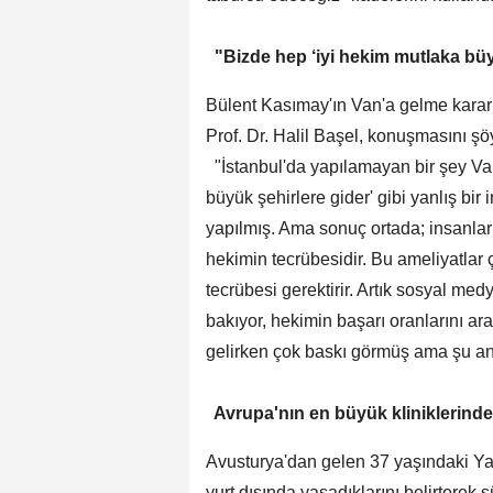
"Bizde hep ‘iyi hekim mutlaka büyük
Bülent Kasımay'ın Van'a gelme kararı
Prof. Dr. Halil Başel, konuşmasını ş
"İstanbul'da yapılamayan bir şey Van
büyük şehirlere gider' gibi yanlış b
yapılmış. Ama sonuç ortada; insanları
hekimin tecrübesidir. Bu ameliyatlar 
tecrübesi gerektirir. Artık sosyal m
bakıyor, hekimin başarı oranlarını ara
gelirken çok baskı görmüş ama şu a
Avrupa'nın en büyük kliniklerind
Avusturya'dan gelen 37 yaşındaki Yas
yurt dışında yaşadıklarını belirterek s