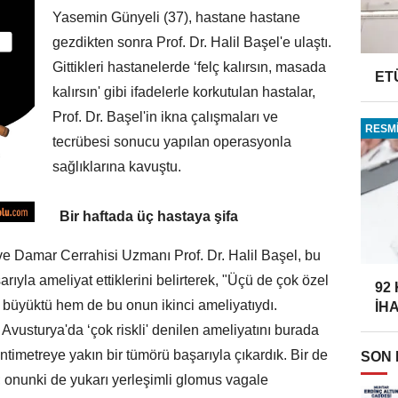
Yasemin Günyeli (37), hastane hastane
gezdikten sonra Prof. Dr. Halil Başel'e ulaştı.
Gittikleri hastanelerde ‘felç kalırsın, masada
ET
kalırsın' gibi ifadelerle korkutulan hastalar,
Prof. Dr. Başel'in ikna çalışmaları ve
RESMİ
tecrübesi sonucu yapılan operasyonla
sağlıklarına kavuştu.
Bir haftada üç hastaya şifa
 Damar Cerrahisi Uzmanı Prof. Dr. Halil Başel, bu
arıyla ameliyat ettiklerini belirterek, "Üçü de çok özel
92
 büyüktü hem de bu onun ikinci ameliyatıydı.
İH
vusturya'da ‘çok riskli' denilen ameliyatını burada
timetreye yakın bir tümörü başarıyla çıkardık. Bir de
SON
 onunki de yukarı yerleşimli glomus vagale