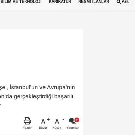
Ara
BİLİM VE TEKNOLOJİ
KARİKATÜR
RESMİ İLANLAR
l, İstanbul'un ve Avrupa'nın
n'da gerçekleştirdiği başarılı
r.
A
A
Büyüt
Küçült
Yazdır
Yorumlar