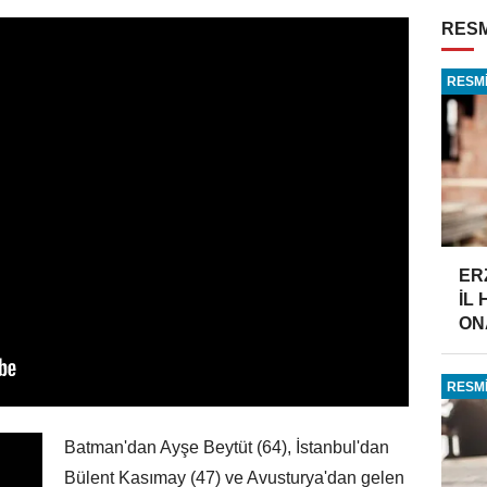
RESM
RESMİ
ER
İL
ONA
RESMİ
Batman'dan Ayşe Beytüt (64), İstanbul'dan
Bülent Kasımay (47) ve Avusturya'dan gelen