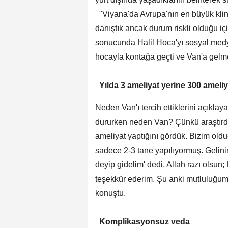
"Viyana'da Avrupa'nın en büyük klin
danıştık ancak durum riskli olduğu i
sonucunda Halil Hoca'yı sosyal medy
hocayla kontağa geçti ve Van'a gelm
Yılda 3 ameliyat yerine 300 ameliya
Neden Van'ı tercih ettiklerini açıkla
dururken neden Van? Çünkü araştırdı
ameliyat yaptığını gördük. Bizim ol
sadece 2-3 tane yapılıyormuş. Gelin
deyip gidelim' dedi. Allah razı olsun
teşekkür ederim. Şu anki mutluluğu
konuştu.
Komplikasyonsuz veda