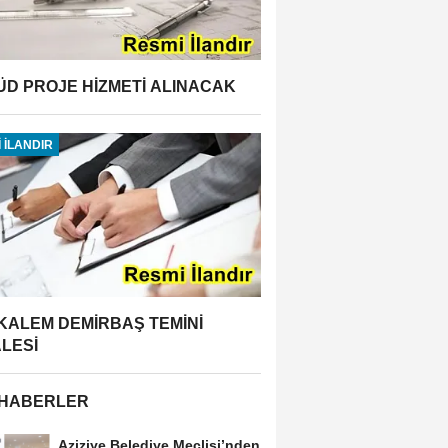
ÜD PROJE HİZMETİ ALINACAK
 İLANDIR
 KALEM DEMİRBAŞ TEMİNİ
ALESİ
 HABERLER
Aziziye Belediye Meclisi’nden