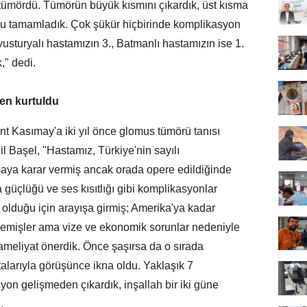
 tümördü. Tümörün büyük kısmını çıkardık, üst kısma
 tamamladık. Çok şükür hiçbirinde komplikasyon
usturyalı hastamızın 3., Batmanlı hastamızın ise 1.
k," dedi.
den kurtuldu
nt Kasımay'a iki yıl önce glomus tümörü tanısı
l Başel, "Hastamız, Türkiye'nin sayılı
maya karar vermiş ancak orada opere edildiğinde
güçlüğü ve ses kısıtlığı gibi komplikasyonlar
a olduğu için arayışa girmiş; Amerika'ya kadar
 demişler ama vize ve ekonomik sorunlar nedeniyle
meliyat önerdik. Önce şaşırsa da o sırada
alarıyla görüşünce ikna oldu. Yaklaşık 7
yon gelişmeden çıkardık, inşallah bir iki güne
ı.