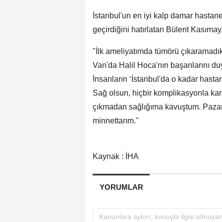
İstanbul'un en iyi kalp damar hastan
geçirdiğini hatırlatan Bülent Kasıma
"İlk ameliyatımda tümörü çıkaramadı
Van'da Halil Hoca'nın başarılarını d
İnsanların ‘İstanbul'da o kadar has
Sağ olsun, hiçbir komplikasyonla k
çıkmadan sağlığıma kavuştum. Pazar
minnettarım."
Kaynak : İHA
YORUMLAR