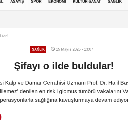
EL
ASAYİŞ
SPOR
EKONOMİ
KÜLTÜR-SANAT
SAĞLIK
7 AĞUSTOS 2026, CUMA
dular!
15 Mayıs 2026 - 13:07
SAĞLIK
Şifayı o ilde buldular!
Kalp ve Damar Cerrahisi Uzmanı Prof. Dr. Halil Başe
dilemez' denilen en riskli glomus tümörü vakalarını Va
perasyonlarla sağlığına kavuşturmaya devam ediyo