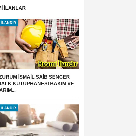
İ İLANLAR
 İLANDIR
ZURUM İSMAİL SAİB SENCER
 HALK KÜTÜPHANESİ BAKIM VE
RIM...
 İLANDIR