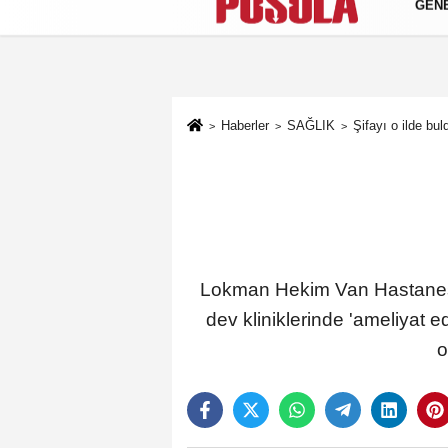
GEN
Künye
İletişim
Gizlilik Politikası
Haberler
SAĞLIK
Şifayı o ilde bul
Lokman Hekim Van Hastanesi 
dev kliniklerinde 'ameliyat e
o