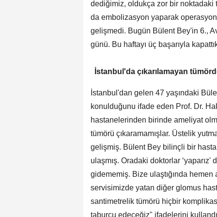
dediğimiz, oldukça zor bir noktadaki
da embolizasyon yaparak operasyonu
gelişmedi. Bugün Bülent Bey'in 6., Av
günü. Bu haftayı üç başarıyla kapattı
İstanbul'da çıkarılamayan tümör
İstanbul'dan gelen 47 yaşındaki Büle
konulduğunu ifade eden Prof. Dr. Hali
hastanelerinden birinde ameliyat ol
tümörü çıkaramamışlar. Üstelik yutma 
gelişmiş. Bülent Bey bilinçli bir hast
ulaşmış. Oradaki doktorlar ‘yaparız'
gidememiş. Bize ulaştığında hemen a
servisimizde yatan diğer glomus hast
santimetrelik tümörü hiçbir komplikas
taburcu edeceğiz" ifadelerini kulland