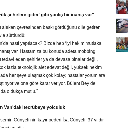
 şehirlere gider' gibi yanlış bir inanış var"
 alırken çevresinden baskı gördüğünü dile getiren
öyle sürdürdü:
'da nasıl yapılacak? Bizde hep ‘iyi hekim mutlaka
ir inanış var. Hastamıza bu konuda adeta mobbing
 tedavi eden şehirler ya da devasa binalar değil,
çok fazla teknolojik alet edevat değil, yüksek hekim
edyada her şeye ulaşmak çok kolay; hastalar yorumlara
ştırıyor ve ona göre karar veriyor. Bülent Bey de
nda oldukça mutlu."
en Van'daki tecrübeye yolculuk
emin Günyeli'nin kayınpederi İsa Günyeli, 37 yıldır
üreci anlattı: