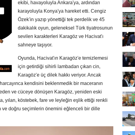
ekibi, havayoluyla Ankara'ya, ardından
karayoluyla Konya'ya hareket etti. Cengiz
Özek'in yazıp yönettiği tek perdelik ve 45
dakikalık oyun, geleneksel Türk tiyatrosunun
sevilen karakterleri Karagöz ve Hacivat'ı
sahneye taşıyor.
Oyunda, Hacivat'ın Karagöz'e temizlemesi
için getirdiği sihirli lambadan çıkan cin,
Karagöz'e üç dilek hakkı veriyor. Ancak
le harcayınca kendisini beklenmedik bir maceranın
aybeden ve cüceye dönüşen Karagöz, yeniden eski
 yılan, köstebek, fare ve leyleğin eşlik ettiği renkli
n ve doğru seçimlerin önemini eğlenceli bir dille