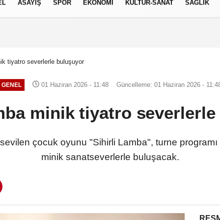
EL
ASAYİŞ
SPOR
EKONOMİ
KÜLTÜR-SANAT
SAĞLIK
6 AĞUSTOS 2026, PERŞEMBE
ik tiyatro severlerle buluşuyor
01 Haziran 2026 - 11:48
Güncelleme: 01 Haziran 2026 - 11:4
GENEL
mba minik tiyatro severlerl
 sevilen çocuk oyunu "Sihirli Lamba", turne progra
minik sanatseverlerle buluşacak.
RESM