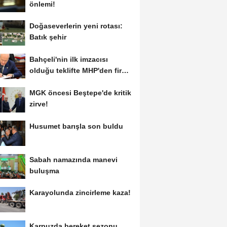
önlemi!
Doğaseverlerin yeni rotası:
Batık şehir
Bahçeli'nin ilk imzacısı
olduğu teklifte MHP'den fire
var!
MGK öncesi Beştepe'de kritik
zirve!
Husumet barışla son buldu
Sabah namazında manevi
buluşma
Karayolunda zincirleme kaza!
Karpuzda bereket sezonu