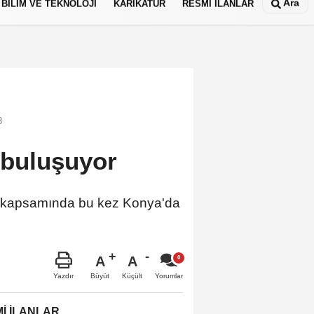
Ara
BİLİM VE TEKNOLOJİ
KARİKATÜR
RESMİ İLANLAR
8
e buluşuyor
mı kapsamında bu kez Konya'da
A
A
Büyüt
Küçült
Yazdır
Yorumlar
İ İLANLAR