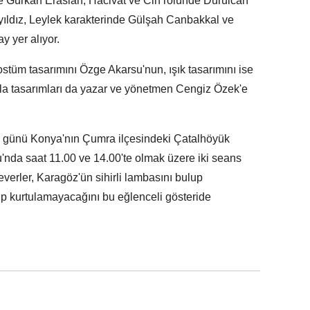
Gürkan Eraslan, Hacivat ve Cin rolünde Durulcan
ıldız, Leylek karakterinde Gülşah Canbakkal ve
y yer alıyor.
stüm tasarımını Özge Akarsu'nun, ışık tasarımını ise
kla tasarımları da yazar ve yönetmen Cengiz Özek'e
a günü Konya'nın Çumra ilçesindeki Çatalhöyük
nda saat 11.00 ve 14.00'te olmak üzere iki seans
verler, Karagöz'ün sihirli lambasını bulup
up kurtulamayacağını bu eğlenceli gösteride