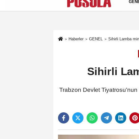
GEN
Künye
İletişim
Gizlilik Politikası
Haberler
GENEL
Sihirli Lamba min
Sihirli La
Trabzon Devlet Tiyatrosu'nun