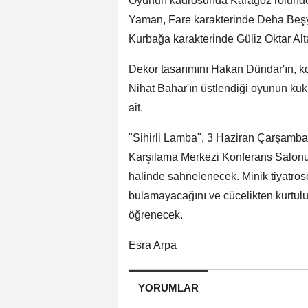
Oyunun kadrosunda Karagöz rolünde 
Yaman, Fare karakterinde Deha Beşy
Kurbağa karakterinde Güliz Oktar Alta
Dekor tasarımını Hakan Dündar'ın, ko
Nihat Bahar'ın üstlendiği oyunun ku
ait.
"Sihirli Lamba", 3 Haziran Çarşamb
Karşılama Merkezi Konferans Salonu'
halinde sahnelenecek. Minik tiyatrose
bulamayacağını ve cücelikten kurtul
öğrenecek.
Esra Arpa
YORUMLAR