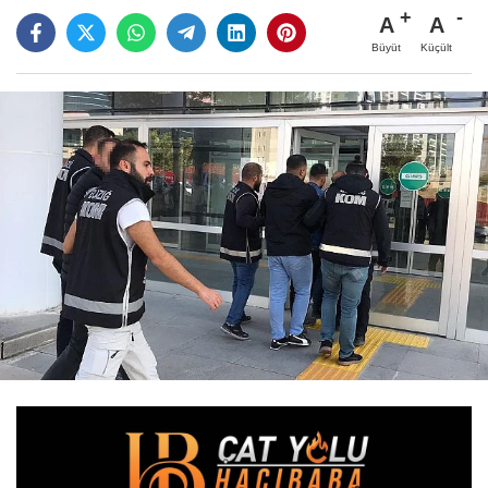
A
A
Büyüt
Küçült