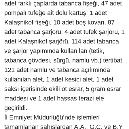
adet farklı çaplarda tabanca fişeği, 47 adet
pompalı tüfeğe ait dolu kartuş, 1 adet
Kalaşnikof fişeği, 10 adet boş kovan, 87
adet tabanca şarjörü, 4 adet tüfek şarjörü, 1
adet Kalaşnikof şarjörü, 114 adet tabanca
ve şarjör yapımında kullanılan (tetik,
tabanca gövdesi, sürgü, namlu vb.) tertibat,
121 adet namlu ve tabanca açılımında
kullanılan alet, 1 adet kesici alet, 1 adet
saksı içerisinde ekili ot esrar, 5 gram esrar
maddesi ve 1 adet hassas terazi ele
geçirildi.
İl Emniyet Müdürlüğü’nde işlemleri
tamamlanan şahıslardan A.A., G.C. ve B.Y.