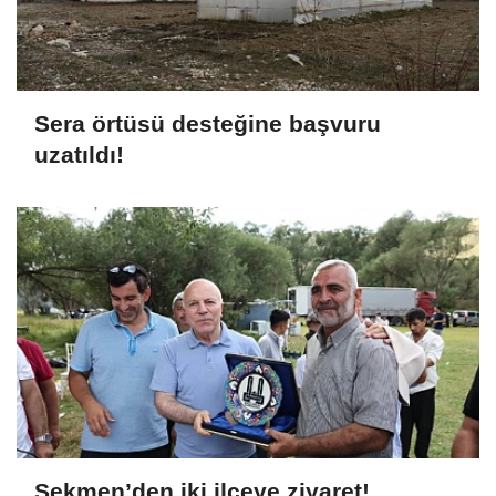
Sera örtüsü desteğine başvuru
uzatıldı!
Sekmen’den iki ilçeye ziyaret!