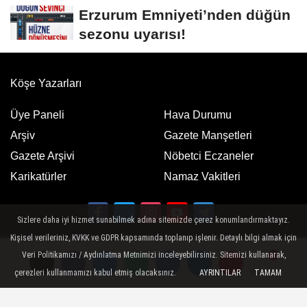
Erzurum Emniyeti’nden düğün
sezonu uyarısı!
Köşe Yazarları
Üye Paneli
Hava Durumu
Arşiv
Gazete Manşetleri
Gazete Arşivi
Nöbetci Eczaneler
Karikatürler
Namaz Vakitleri
Sizlere daha iyi hizmet sunabilmek adına sitemizde çerez konumlandırmaktayız.
Kişisel verileriniz, KVKK ve GDPR kapsamında toplanıp işlenir. Detaylı bilgi almak için
Google Play
App Store
Veri Politikamızı / Aydınlatma Metnimizi inceleyebilirsiniz. Sitemizi kullanarak,
ücretsiz indirin
ücretsiz indirin
çerezleri kullanmamızı kabul etmiş olacaksınız.
AYRINTILAR
TAMAM
Yorumlar
Yorumlar