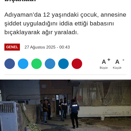
Adıyaman’da 12 yaşındaki çocuk, annesine
şiddet uyguladığını iddia ettiği babasını
bıçaklayarak ağır yaraladı.
27 Ağustos 2025 - 00:43
GENEL
A
A
Büyüt
Küçült