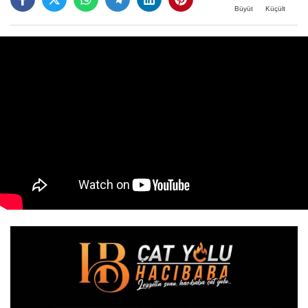
Büyüt
Küçült