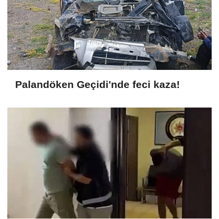
Palandöken Geçidi'nde feci kaza!