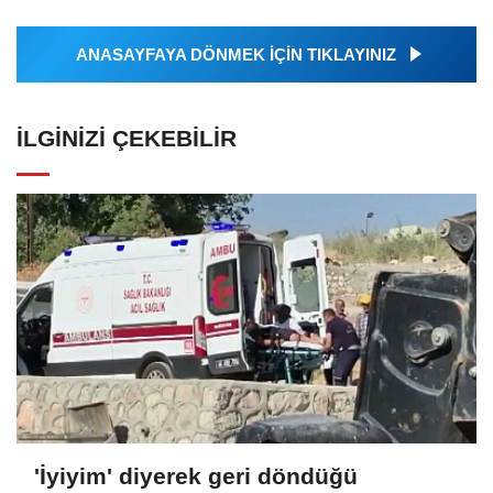
ANASAYFAYA DÖNMEK İÇİN TIKLAYINIZ
İLGINIZI ÇEKEBILIR
'İyiyim' diyerek geri döndüğü