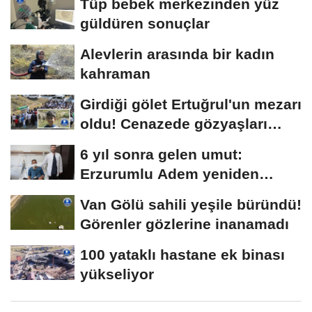
Tüp bebek merkezinden yüz
güldüren sonuçlar
Alevlerin arasında bir kadın
kahraman
Girdiği gölet Ertuğrul'un mezarı
oldu! Cenazede gözyaşları
sel...
6 yıl sonra gelen umut:
Erzurumlu Adem yeniden
hayata tutundu
Van Gölü sahili yeşile büründü!
Görenler gözlerine inanamadı
100 yataklı hastane ek binası
yükseliyor