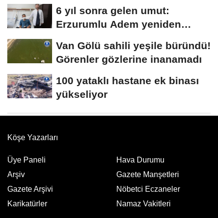
sel...
6 yıl sonra gelen umut:
Erzurumlu Adem yeniden
hayata tutundu
Van Gölü sahili yeşile büründü!
Görenler gözlerine inanamadı
100 yataklı hastane ek binası
yükseliyor
Köşe Yazarları
Üye Paneli
Hava Durumu
Arşiv
Gazete Manşetleri
Gazete Arşivi
Nöbetci Eczaneler
Karikatürler
Namaz Vakitleri