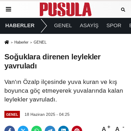
HABERLER
GENEL
ASAYİŞ
SPOR
Haberler
GENEL
Soğuklara direnen leylekler
yavruladı
Van'ın Özalp ilçesinde yuva kuran ve kış
boyunca göç etmeyerek yuvalarında kalan
leylekler yavruladı.
18 Haziran 2025 - 04:25
GENEL
A
A