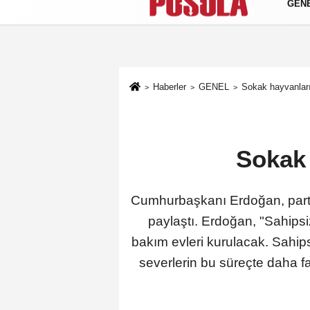
GEN
Künye
İletişim
Gizlilik Politikası
Haberler
GENEL
Sokak hayvanları
Sokak 
Cumhurbaşkanı Erdoğan, partisi
paylaştı. Erdoğan, "Sahips
bakım evleri kurulacak. Sahips
severlerin bu süreçte daha f