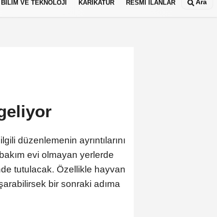
Ara
BİLİM VE TEKNOLOJİ
KARİKATÜR
RESMİ İLANLAR
geliyor
gili düzenlemenin ayrıntılarını
 bakım evi olmayan yerlerde
nde tutulacak. Özellikle hayvan
arabilirsek bir sonraki adıma