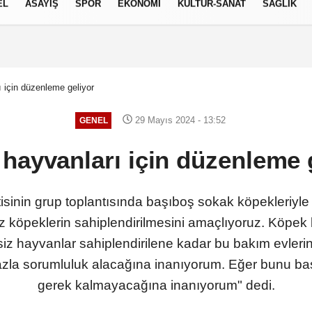
EL
ASAYİŞ
SPOR
EKONOMİ
KÜLTÜR-SANAT
SAĞLIK
8 AĞUSTOS 2026, CUMARTESI
 için düzenleme geliyor
29 Mayıs 2024 - 13:52
GENEL
hayvanları için düzenleme 
nin grup toplantısında başıboş sokak köpekleriyle il
iz köpeklerin sahiplendirilmesini amaçlıyoruz. Köpek
iz hayvanlar sahiplendirilene kadar bu bakım evleri
azla sorumluluk alacağına inanıyorum. Eğer bunu baş
gerek kalmayacağına inanıyorum" dedi.