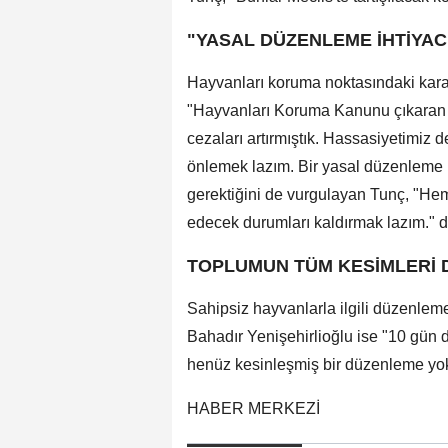
"YASAL DÜZENLEME İHTİYAC
Hayvanları koruma noktasındaki kararlı
"Hayvanları Koruma Kanunu çıkaran bi
cezaları artırmıştık. Hassasiyetimiz d
önlemek lazım. Bir yasal düzenleme i
gerektiğini de vurgulayan Tunç, "Hem
edecek durumları kaldırmak lazım." d
TOPLUMUN TÜM KESİMLERİ 
Sahipsiz hayvanlarla ilgili düzenlem
Bahadır Yenişehirlioğlu ise "10 gün d
henüz kesinleşmiş bir düzenleme yok. B
HABER MERKEZİ