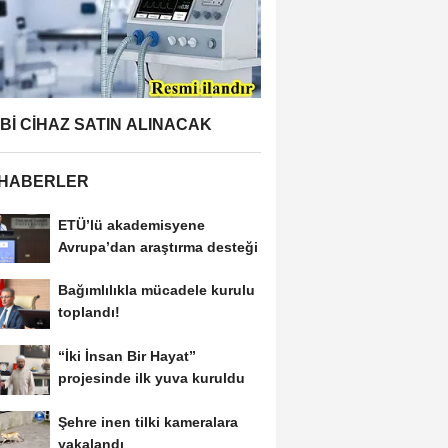
BBİ CİHAZ SATIN ALINACAK
 HABERLER
ETÜ’lü akademisyene
Avrupa’dan araştırma desteği
Bağımlılıkla mücadele kurulu
toplandı!
“İki İnsan Bir Hayat”
projesinde ilk yuva kuruldu
Şehre inen tilki kameralara
yakalandı