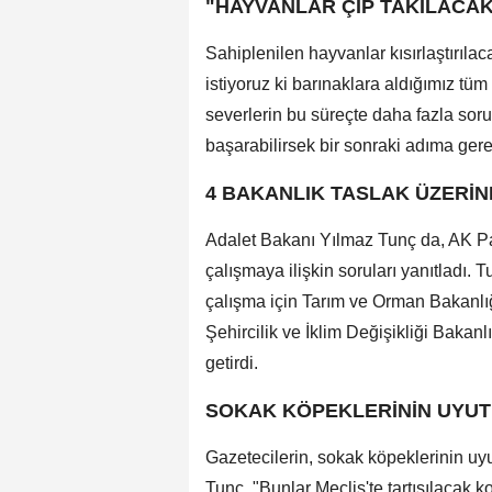
"HAYVANLAR ÇİP TAKILACAK
Sahiplenilen hayvanlar kısırlaştırılac
istiyoruz ki barınaklara aldığımız tüm
severlerin bu süreçte daha fazla so
başarabilirsek bir sonraki adıma ger
4 BAKANLIK TASLAK ÜZERİN
Adalet Bakanı Yılmaz Tunç da, AK Par
çalışmaya ilişkin soruları yanıtladı. 
çalışma için Tarım ve Orman Bakanlığı
Şehircilik ve İklim Değişikliği Bakanl
getirdi.
SOKAK KÖPEKLERİNİN UYUT
Gazetecilerin, sokak köpeklerinin u
Tunç, "Bunlar Meclis'te tartışılacak ko