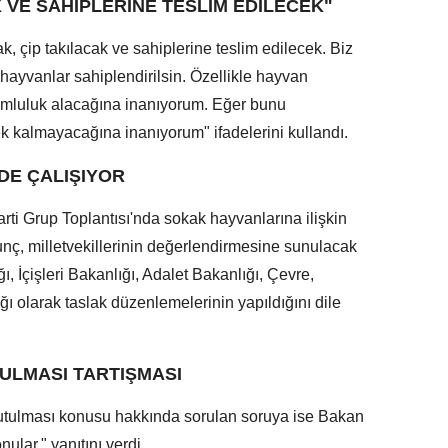
 VE SAHİPLERİNE TESLİM EDİLECEK"
ak, çip takılacak ve sahiplerine teslim edilecek. Biz
 hayvanlar sahiplendirilsin. Özellikle hayvan
rumluluk alacağına inanıyorum. Eğer bunu
ek kalmayacağına inanıyorum" ifadelerini kullandı.
DE ÇALIŞIYOR
ti Grup Toplantısı'nda sokak hayvanlarına ilişkin
Tunç, milletvekillerinin değerlendirmesine sunulacak
, İçişleri Bakanlığı, Adalet Bakanlığı, Çevre,
ığı olarak taslak düzenlemelerinin yapıldığını dile
ULMASI TARTIŞMASI
yutulması konusu hakkında sorulan soruya ise Bakan
nular." yanıtını verdi.