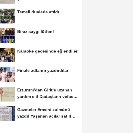
Temeli dualarla atıldı
Biraz saygı lütfen!
Karaoke gecesinde eğlendiler
Finale adlarını yazdırdılar
Erzurum’dan Girit’e uzanan
yardım eli! Dadaşların vefası
arşivlerden...
Gazeteler Ermeni zulmünü
yazdı! Yaşanan acılar satırlara
böyle...