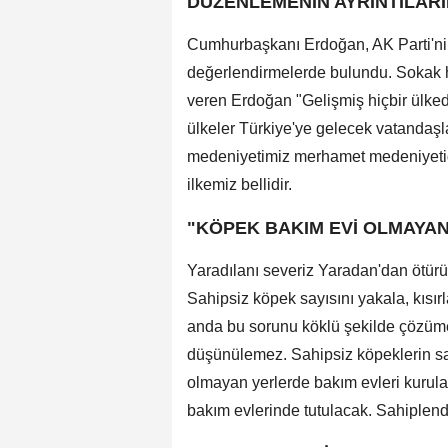
DÜZENLEMENİN AYRINTILARI
Cumhurbaşkanı Erdoğan, AK Parti'nin
değerlendirmelerde bulundu. Sokak ha
veren Erdoğan "Gelişmiş hiçbir ülk
ülkeler Türkiye'ye gelecek vatandaşl
medeniyetimiz merhamet medeniyetid
ilkemiz bellidir.
"KÖPEK BAKIM EVİ OLMAYA
Yaradılanı severiz Yaradan'dan ötür
Sahipsiz köpek sayısını yakala, kısı
anda bu sorunu köklü şekilde çözüme
düşünülemez. Sahipsiz köpeklerin sa
olmayan yerlerde bakım evleri kurula
bakım evlerinde tutulacak. Sahiplend