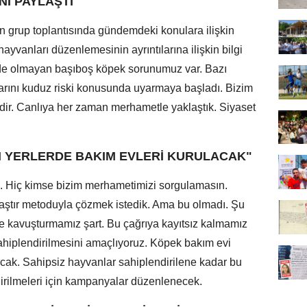
NI PAYLAŞTI
 grup toplantısında gündemdeki konulara ilişkin
yvanları düzenlemesinin ayrıntılarına ilişkin bilgi
ede olmayan başıboş köpek sorunumuz var. Bazı
arını kuduz riski konusunda uyarmaya başladı. Bizim
ir. Canlıya her zaman merhametle yaklaştık. Siyaset
N YERLERDE BAKIM EVLERİ KURULACAK"
ü. Hiç kimse bizim merhametimizi sorgulamasın.
rlaştır metoduyla çözmek istedik. Ama bu olmadı. Şu
 kavuşturmamız şart. Bu çağrıya kayıtsız kalmamız
hiplendirilmesini amaçlıyoruz. Köpek bakım evi
cak. Sahipsiz hayvanlar sahiplendirilene kadar bu
irilmeleri için kampanyalar düzenlenecek.