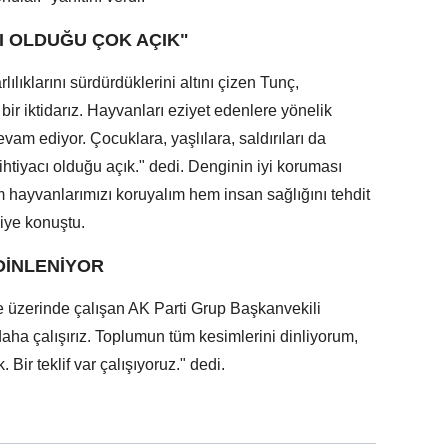
I OLDUĞU ÇOK AÇIK"
lıklarını sürdürdüklerini altını çizen Tunç,
r iktidarız. Hayvanları eziyet edenlere yönelik
evam ediyor. Çocuklara, yaşlılara, saldırıları da
htiyacı olduğu açık." dedi. Denginin iyi koruması
 hayvanlarımızı koruyalım hem insan sağlığını tehdit
iye konuştu.
DİNLENİYOR
e üzerinde çalışan AK Parti Grup Başkanvekili
aha çalışırız. Toplumun tüm kesimlerini dinliyorum,
ir teklif var çalışıyoruz." dedi.