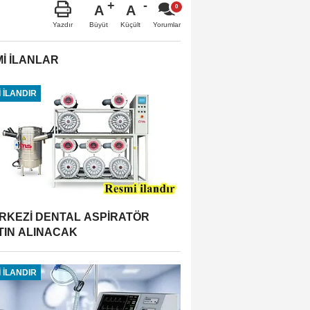
A
A
Büyüt
Küçült
Yazdır
Yorumlar
İ İLANLAR
 İLANDIR
RKEZİ DENTAL ASPİRATÖR
TIN ALINACAK
 İLANDIR