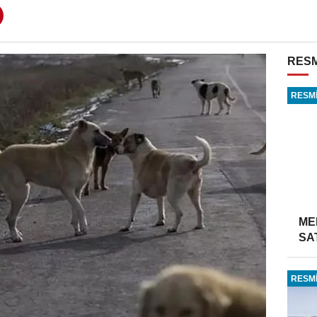
RESM
RESMİ
ME
SA
RESMİ