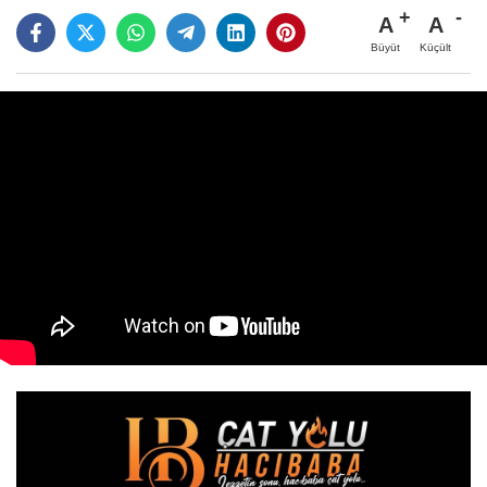
A
A
Büyüt
Küçült