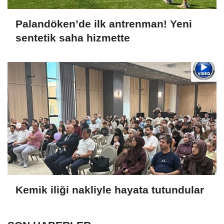
Palandöken’de ilk antrenman! Yeni
sentetik saha hizmette
Kemik iliği nakliyle hayata tutundular