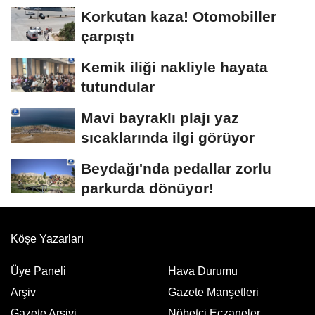
Korkutan kaza! Otomobiller
çarpıştı
Kemik iliği nakliyle hayata
tutundular
Mavi bayraklı plajı yaz
sıcaklarında ilgi görüyor
Beydağı'nda pedallar zorlu
parkurda dönüyor!
Köşe Yazarları
Üye Paneli
Hava Durumu
Arşiv
Gazete Manşetleri
Gazete Arşivi
Nöbetci Eczaneler