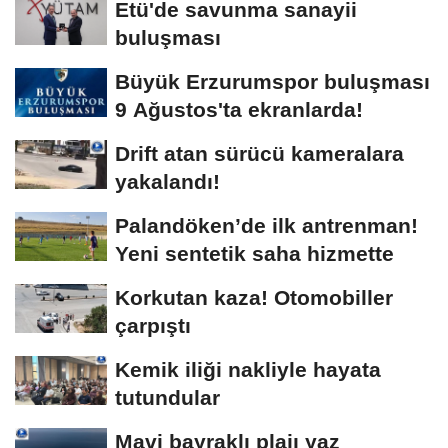
Etü'de savunma sanayii
buluşması
Büyük Erzurumspor buluşması
9 Ağustos'ta ekranlarda!
Drift atan sürücü kameralara
yakalandı!
Palandöken’de ilk antrenman!
Yeni sentetik saha hizmette
Korkutan kaza! Otomobiller
çarpıştı
Kemik iliği nakliyle hayata
tutundular
Mavi bayraklı plajı yaz