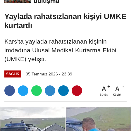
buluşma
Yaylada rahatsızlanan kişiyi UMKE
kurtardı
Kars'ta yaylada rahatsızlanan kişinin
imdadına Ulusal Medikal Kurtarma Ekibi
(UMKE) yetişti.
05 Temmuz 2026 - 23:39
SAĞLIK
A
A
Büyüt
Küçült