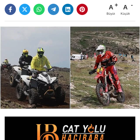
A
A
Büyüt
Küçült