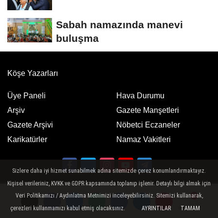
Sabah namazında manevi
buluşma
Köşe Yazarları
Üye Paneli
Hava Durumu
Arşiv
Gazete Manşetleri
Gazete Arşivi
Nöbetci Eczaneler
Karikatürler
Namaz Vakitleri
Sizlere daha iyi hizmet sunabilmek adına sitemizde çerez konumlandırmaktayız.
Kişisel verileriniz, KVKK ve GDPR kapsamında toplanıp işlenir. Detaylı bilgi almak için
Google Play
App Store
ücretsiz indirin
ücretsiz indirin
Veri Politikamızı / Aydınlatma Metnimizi inceleyebilirsiniz. Sitemizi kullanarak,
çerezleri kullanmamızı kabul etmiş olacaksınız.
AYRINTILAR
TAMAM
Yorumlar
Yorumlar