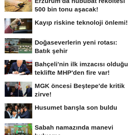
Erzurum'da hububat rekoltesi
500 bin tonu aşacak!
Kayıp riskine teknoloji önlemi!
Doğaseverlerin yeni rotası:
Batık şehir
Bahçeli'nin ilk imzacısı olduğu
teklifte MHP'den fire var!
MGK öncesi Beştepe'de kritik
zirve!
Husumet barışla son buldu
Sabah namazında manevi