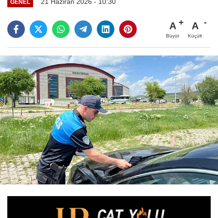
21 Haziran 2026 - 10:30
GENEL
A
A
Büyüt
Küçült