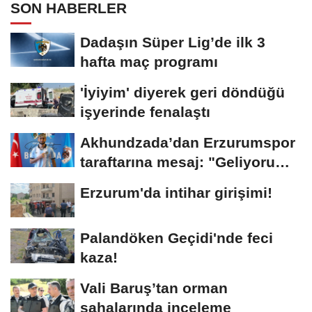
SON HABERLER
Dadaşın Süper Lig’de ilk 3
hafta maç programı
'İyiyim' diyerek geri döndüğü
işyerinde fenalaştı
Akhundzada’dan Erzurumspor
taraftarına mesaj: "Geliyorum
Dadaşlar!"...
Erzurum'da intihar girişimi!
Palandöken Geçidi'nde feci
kaza!
Vali Baruş’tan orman
sahalarında inceleme