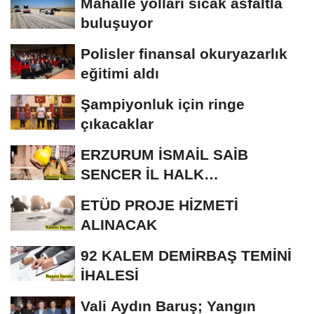
Mahalle yolları sıcak asfaltla
buluşuyor
Polisler finansal okuryazarlık
eğitimi aldı
Şampiyonluk için ringe
çıkacaklar
ERZURUM İSMAİL SAİB
SENCER İL HALK
KÜTÜPHANESİ BAKIM VE
ETÜD PROJE HİZMETİ
ONARIM...
ALINACAK
92 KALEM DEMİRBAŞ TEMİNİ
İHALESİ
Vali Aydın Baruş; Yangın