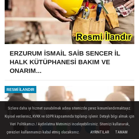
ERZURUM İSMAİL SAİB SENCER İL
HALK KÜTÜPHANESİ BAKIM VE
ONARIM...
RESMİ İLANDIR
Sizlere daha iyi hizmet sunabilmek adına sitemizde çerez konumlandırmaktayız.
Kişisel verileriniz, KVKK ve GDPR kapsamında toplanıp işlenir. Detaylı bilgi almak için
Veri Politikamızı / Aydınlatma Metnimizi inceleyebilirsiniz. Sitemizi kullanarak,
çerezleri kullanmamızı kabul etmiş olacaksınız.
AYRINTILAR
TAMAM
Yorumlar
Yorumlar