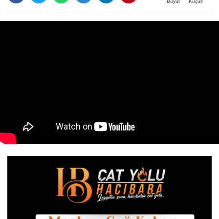
Büyüt
Küçült