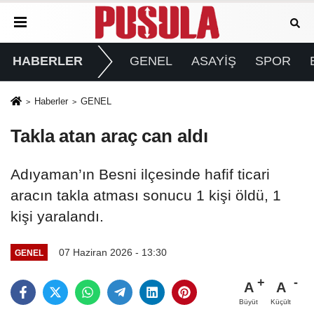
HABERLER
GENEL
ASAYİŞ
SPOR
Haberler
GENEL
Takla atan araç can aldı
Adıyaman’ın Besni ilçesinde hafif ticari
aracın takla atması sonucu 1 kişi öldü, 1
kişi yaralandı.
07 Haziran 2026 - 13:30
GENEL
A
A
Büyüt
Küçült