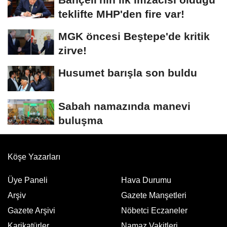
teklifte MHP'den fire var!
MGK öncesi Beştepe'de kritik
zirve!
Husumet barışla son buldu
Sabah namazında manevi
buluşma
Köşe Yazarları
Üye Paneli
Hava Durumu
Arşiv
Gazete Manşetleri
Gazete Arşivi
Nöbetci Eczaneler
Karikatürler
Namaz Vakitleri