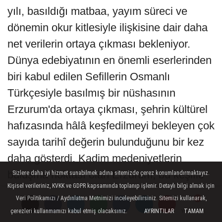
yılı, basıldığı matbaa, yayım süreci ve
dönemin okur kitlesiyle ilişkisine dair daha
net verilerin ortaya çıkması bekleniyor.
Dünya edebiyatının en önemli eserlerinden
biri kabul edilen Sefillerin Osmanlı
Türkçesiyle basılmış bir nüshasının
Erzurum'da ortaya çıkması, şehrin kültürel
hafızasında hâlâ keşfedilmeyi bekleyen çok
sayıda tarihî değerin bulunduğunu bir kez
daha gösterdi. Kadim medeniyetlerin
buluşma noktası olan Erzurum, bu keşifle
Sizlere daha iyi hizmet sunabilmek adına sitemizde çerez konumlandırmaktayız.
Kişisel verileriniz, KVKK ve GDPR kapsamında toplanıp işlenir. Detaylı bilgi almak için
birlikte yalnızca tarihî değil, edebî mirasıyla
Veri Politikamızı / Aydınlatma Metnimizi inceleyebilirsiniz. Sitemizi kullanarak,
da yeniden gündeme taşınmış oldu.
çerezleri kullanmamızı kabul etmiş olacaksınız.
AYRINTILAR
TAMAM
Yorumlar
Yorumlar