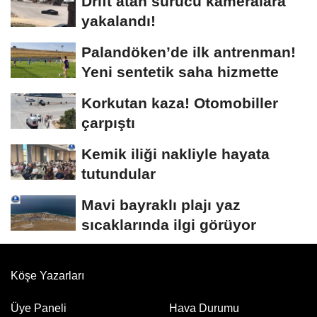
Drift atan sürücü kameralara
yakalandı!
Palandöken’de ilk antrenman!
Yeni sentetik saha hizmette
Korkutan kaza! Otomobiller
çarpıştı
Kemik iliği nakliyle hayata
tutundular
Mavi bayraklı plajı yaz
sıcaklarında ilgi görüyor
Köşe Yazarları
Üye Paneli
Hava Durumu