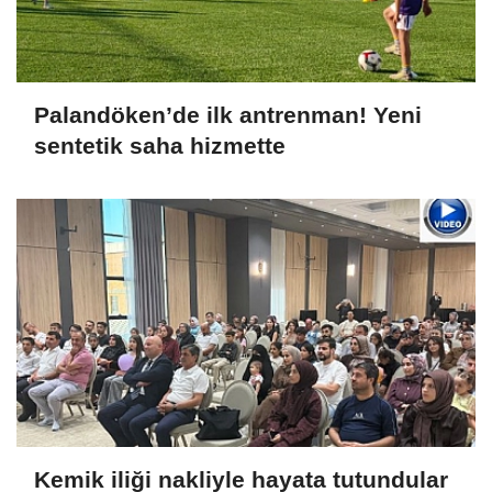
Palandöken’de ilk antrenman! Yeni
sentetik saha hizmette
Kemik iliği nakliyle hayata tutundular