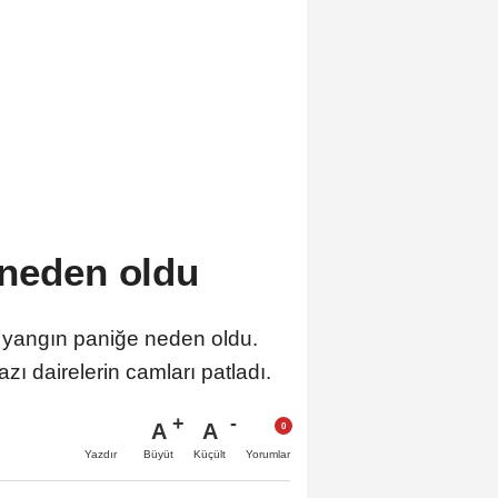
 neden oldu
an yangın paniğe neden oldu.
 dairelerin camları patladı.
A
A
Büyüt
Küçült
Yazdır
Yorumlar