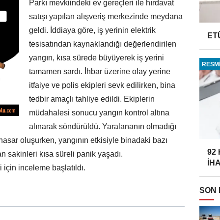
Parkı mevkiindeki ev gereçleri ile hırdavat
satışı yapılan alışveriş merkezinde meydana
geldi. İddiaya göre, iş yerinin elektrik
ET
tesisatından kaynaklandığı değerlendirilen
yangın, kısa sürede büyüyerek iş yerini
RESMİ
tamamen sardı. İhbar üzerine olay yerine
itfaiye ve polis ekipleri sevk edilirken, bina
tedbir amaçlı tahliye edildi. Ekiplerin
müdahalesi sonucu yangın kontrol altına
alınarak söndürüldü. Yaralananın olmadığı
hasar oluşurken, yangının etkisiyle binadaki bazı
92
n sakinleri kısa süreli panik yaşadı.
İH
 için inceleme başlatıldı.
SON