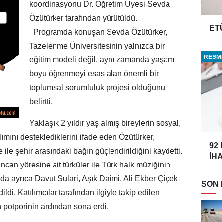
koordinasyonu Dr. Öğretim Üyesi Sevda
Özütürker tarafından yürütüldü.
ET
Programda konuşan Sevda Özütürker,
Tazelenme Üniversitesinin yalnızca bir
RESMİ
eğitim modeli değil, aynı zamanda yaşam
boyu öğrenmeyi esas alan önemli bir
toplumsal sorumluluk projesi olduğunu
belirtti.
Yaklaşık 2 yıldır yaş almış bireylerin sosyal,
lımını desteklediklerini ifade eden Özütürker,
92
te ile şehir arasındaki bağın güçlendirildiğini kaydetti.
İH
ncan yöresine ait türküler ile Türk halk müziğinin
mda ayrıca Davut Sulari, Aşık Daimi, Ali Ekber Çiçek
SON
ildi. Katılımcılar tarafından ilgiyle takip edilen
n potporinin ardından sona erdi.