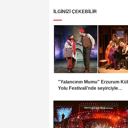
İLGINIZI ÇEKEBILIR
"Yalancının Mumu" Erzurum Kül
Yolu Festivali'nde seyirciyle
buluşacak