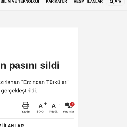
Ara
BİLİM VE TEKNOLOJİ
KARİKATÜR
RESMİ İLANLAR
 pasını sildi
zırlanan "Erzincan Türküleri"
gerçekleştirildi.
A
A
Büyüt
Küçült
Yazdır
Yorumlar
İ İLANLAR