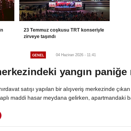
in
23 Temmuz coşkusu TRT konseriyle
zirveye taşındı
04 Haziran 2026 - 11:41
GENEL
merkezindeki yangın paniğe
 hırdavat satışı yapılan bir alışveriş merkezinde çık
aplı maddi hasar meydana gelirken, apartmandaki bazı