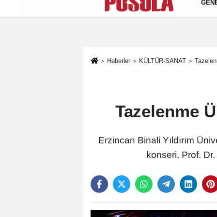
GEN
Künye
İletişim
Gizlilik Politikası
Haberler
KÜLTÜR-SANAT
Tazelen
Tazelenme Ün
Erzincan Binali Yıldırım Üni
konseri, Prof. D