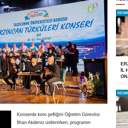
RESMİ
ER
İL
ONA
RESMİ
Konserde koro şefliğini Öğretim Görevlisi
İlhan Akdeniz üstlenirken, programın