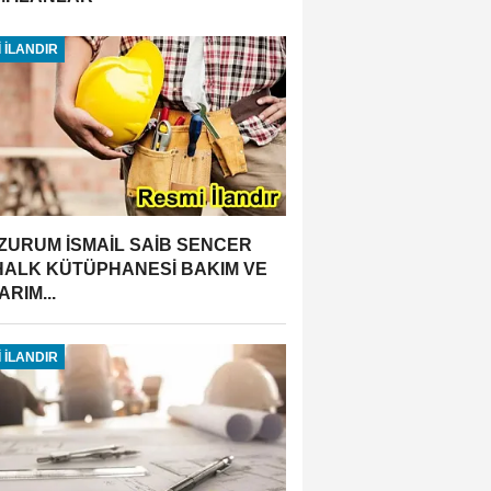
 İLANDIR
ZURUM İSMAİL SAİB SENCER
 HALK KÜTÜPHANESİ BAKIM VE
RIM...
 İLANDIR