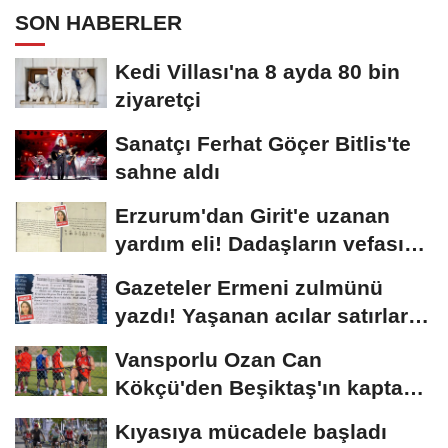
SON HABERLER
Kedi Villası'na 8 ayda 80 bin
ziyaretçi
Sanatçı Ferhat Göçer Bitlis'te
sahne aldı
Erzurum'dan Girit'e uzanan
yardım eli! Dadaşların vefası
arşivlerden...
Gazeteler Ermeni zulmünü
yazdı! Yaşanan acılar satırlara
böyle...
Vansporlu Ozan Can
Kökçü'den Beşiktaş'ın kaptanı
kardeşi Orkun'a...
Kıyasıya mücadele başladı