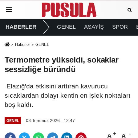
HABERLER
GENEL
ASAYİŞ
SPOR
Haberler
GENEL
Termometre yükseldi, sokaklar
sessizliğe büründü
Elazığ'da etkisini arttıran kavurucu
sıcaklardan dolayı kentin en işlek noktaları
boş kaldı.
03 Temmuz 2026 - 12:47
GENEL
A
A