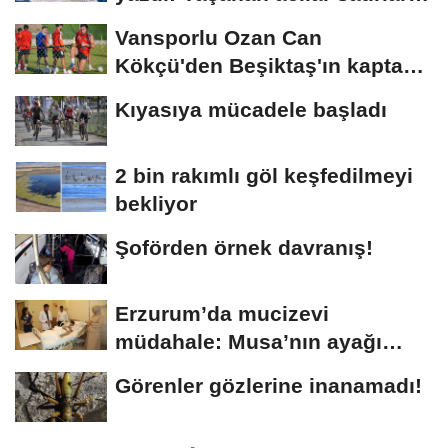
böyle...
Vansporlu Ozan Can
Kökçü'den Beşiktaş'ın kaptanı
kardeşi Orkun'a...
Kıyasıya mücadele başladı
2 bin rakımlı göl keşfedilmeyi
bekliyor
Şoförden örnek davranış!
Erzurum’da mucizevi
müdahale: Musa’nın ayağı
kurtarıldı
Görenler gözlerine inanamadı!