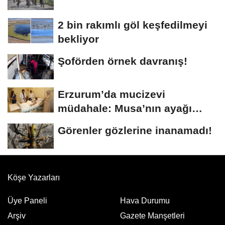
2 bin rakımlı göl keşfedilmeyi
bekliyor
Şoförden örnek davranış!
Erzurum’da mucizevi
müdahale: Musa’nın ayağı
kurtarıldı
Görenler gözlerine inanamadı!
Köşe Yazarları
Üye Paneli
Hava Durumu
Arşiv
Gazete Manşetleri