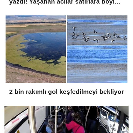
yazdı! Yaşanan acılar satırlara böyle
yansıdı
2 bin rakımlı göl keşfedilmeyi bekliyor