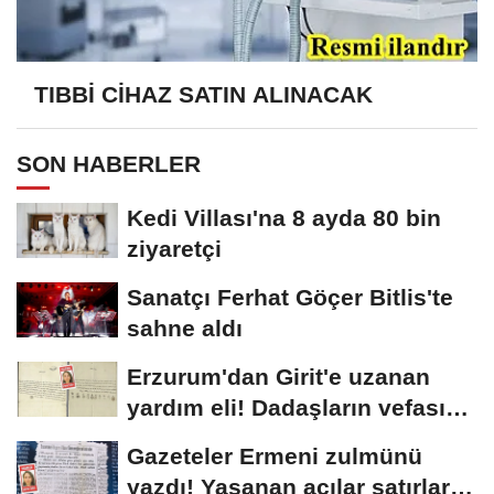
TIBBİ CİHAZ SATIN ALINACAK
SON HABERLER
Kedi Villası'na 8 ayda 80 bin
ziyaretçi
Sanatçı Ferhat Göçer Bitlis'te
sahne aldı
Erzurum'dan Girit'e uzanan
yardım eli! Dadaşların vefası
arşivlerden...
Gazeteler Ermeni zulmünü
yazdı! Yaşanan acılar satırlara