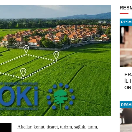
RESM
RESMİ
ER
İL
ONA
RESMİ
Alıcılar; konut, ticaret, turizm, sağlık, tarım,