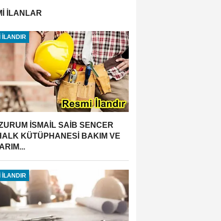
İ İLANLAR
 İLANDIR
ZURUM İSMAİL SAİB SENCER
 HALK KÜTÜPHANESİ BAKIM VE
RIM...
 İLANDIR