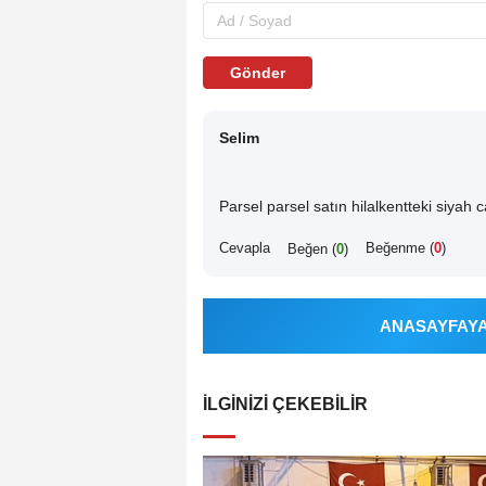
Gönder
Selim
Parsel parsel satın hilalkentteki siyah c
Cevapla
Beğenme (
0
)
Beğen (
0
)
ANASAYFAYA 
İLGINIZI ÇEKEBILIR