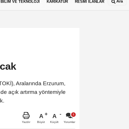
Ara
BİLİM VE TEKNOLOJİ
KARİKATÜR
RESMİ İLANLAR
acak
 (TOKİ), Aralarında Erzurum,
de açık artırma yöntemiyle
k.
A
A
Büyüt
Küçült
Yazdır
Yorumlar