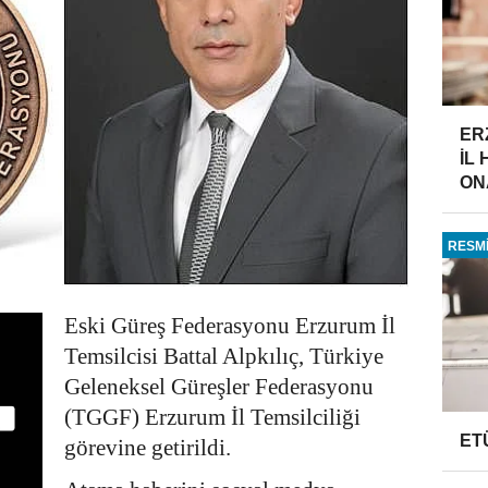
ER
İL
ONA
RESMİ
Eski Güreş Federasyonu Erzurum İl
Temsilcisi Battal Alpkılıç, Türkiye
Geleneksel Güreşler Federasyonu
(TGGF) Erzurum İl Temsilciliği
ET
görevine getirildi.