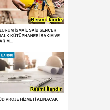
ZURUM İSMAİL SAİB SENCER
 HALK KÜTÜPHANESİ BAKIM VE
RIM...
 İLANDIR
ÜD PROJE HİZMETİ ALINACAK