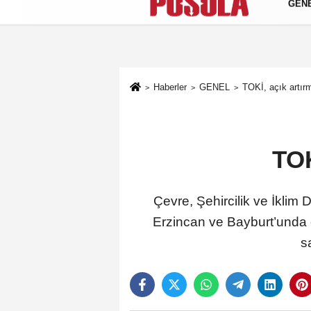
GEN
Künye
İletişim
Gizlilik Politikası
Haberler
GENEL
TOKİ, açık artır
TOK
Çevre, Şehircilik ve İklim 
Erzincan ve Bayburt’unda 
s