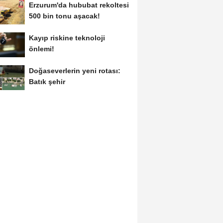
Erzurum'da hububat rekoltesi
500 bin tonu aşacak!
Kayıp riskine teknoloji
önlemi!
Doğaseverlerin yeni rotası:
Batık şehir