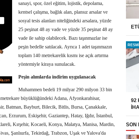
sanayi, spor, özel eğitim, lojistik, depolama,
kentsel çalışma, bağlık alan, plansız arsalar ve
sosyal tesis alanları niteliğindeki arsalara, yüzde
ET
25 peşinat 48 ay vade ve yüzde 35 peşinat 48 ay
vade ile sahip olabilecek. Bazı taşınmazlar ise
RESMİ
peşin bedelle satılacak. Ayrıca 1 adet taşınmazın
toplam 140 metrekarelik kısmı ise açık artırma
yöntemiyle kiraya sunulacak.
Peşin alımlarda indirim uygulanacak
Muhammen bedeli 19 milyar 290 milyon 33 bin
6 metrekare büyüklüğündeki Adana, Afyonkarahisar,
92
r, Batman, Bayburt, Bilecik, Bitlis, Bursa, Çanakkale,
İH
an, Erzurum, Eskişehir, Gaziantep, Hatay, Iğdır, İstanbul,
reli, Kırşehir, Kocaeli, Konya, Malatya, Manisa, Mardin,
SON
vas, Şanlıurfa, Tekirdağ, Trabzon, Uşak ve Yalova'da