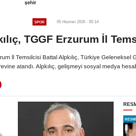
şehir
05 Haziran 2026 - 00:14
SPOR
kılıç, TGGF Erzurum İl Tems
m İl Temsilcisi Battal Alpkılıç, Türkiye Gelenekse
görevine atandı. Alpkılıç, gelişmeyi sosyal medya he
RESM
RESMİ