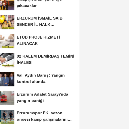
çıkacaklar
ERZURUM İSMAİL SAİB
SENCER İL HALK
KÜTÜPHANESİ BAKIM VE
ETÜD PROJE HİZMETİ
ONARIM...
ALINACAK
92 KALEM DEMİRBAŞ TEMİNİ
İHALESİ
Vali Aydın Baruş; Yangın
kontrol altında
Erzurum Adalet Sarayı'nda
yangın paniği
Erzurumspor FK, sezon
öncesi kamp çalışmalarını
tamamladı