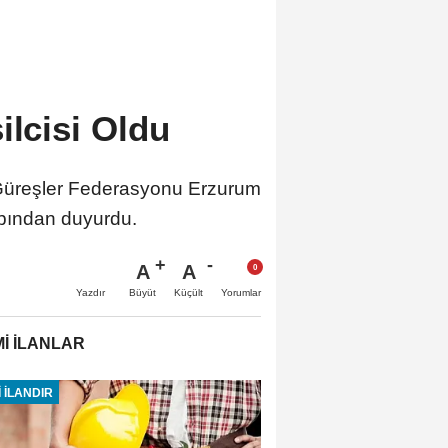
ilcisi Oldu
l Güreşler Federasyonu Erzurum
sabından duyurdu.
A
A
Büyüt
Küçült
Yazdır
Yorumlar
İ İLANLAR
 İLANDIR