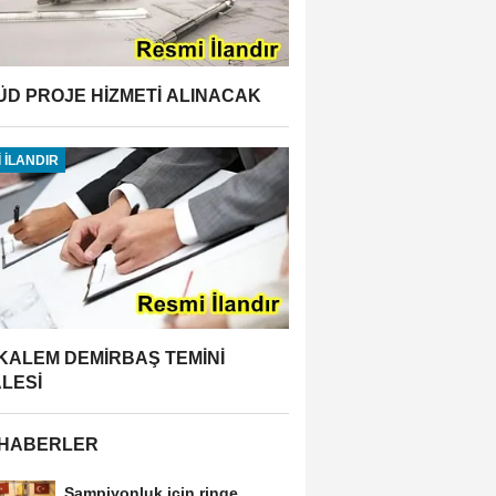
ÜD PROJE HİZMETİ ALINACAK
 İLANDIR
 KALEM DEMİRBAŞ TEMİNİ
ALESİ
 HABERLER
Şampiyonluk için ringe