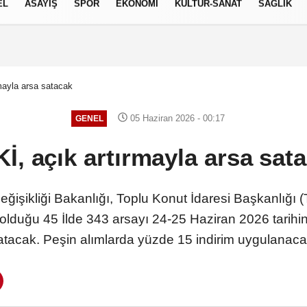
EL
ASAYİŞ
SPOR
EKONOMİ
KÜLTÜR-SANAT
SAĞLIK
6 AĞUSTOS 2026, PERŞEMBE
mayla arsa satacak
05 Haziran 2026 - 00:17
GENEL
İ, açık artırmayla arsa sat
Değişikliği Bakanlığı, Toplu Konut İdaresi Başkanlığı
olduğu 45 İlde 343 arsayı 24-25 Haziran 2026 tarihin
atacak. Peşin alımlarda yüzde 15 indirim uygulanaca