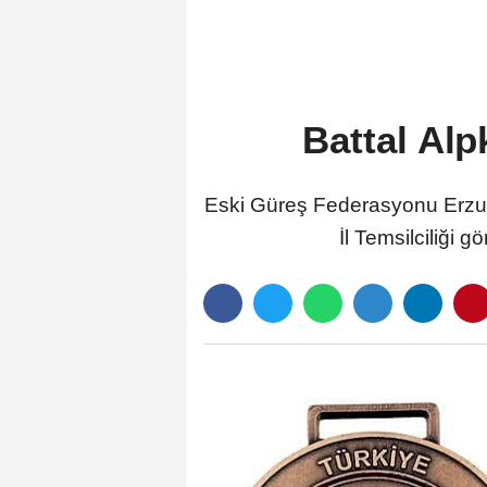
Battal Alp
Eski Güreş Federasyonu Erzuru
İl Temsilciliği 