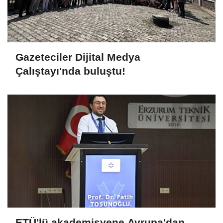
Gazeteciler Dijital Medya
Çalıştayı'nda buluştu!
ETÜ'lü akademisyene Avrupa'dan