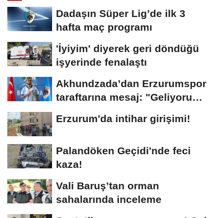
Dadaşın Süper Lig’de ilk 3
hafta maç programı
'İyiyim' diyerek geri döndüğü
işyerinde fenalaştı
Akhundzada’dan Erzurumspor
taraftarına mesaj: "Geliyorum
Dadaşlar!"...
Erzurum'da intihar girişimi!
Palandöken Geçidi'nde feci
kaza!
Vali Baruş’tan orman
sahalarında inceleme