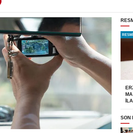
RESM
RESMİ
ER
MA
İLA
SON