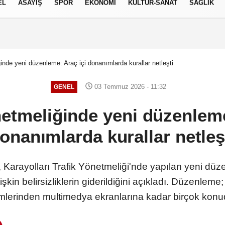
EL
ASAYİŞ
SPOR
EKONOMİ
KÜLTÜR-SANAT
SAĞLIK
5 AĞUSTOS 2026, ÇARŞAMBA
inde yeni düzenleme: Araç içi donanımlarda kurallar netleşti
03 Temmuz 2026 - 11:32
GENEL
netmeliğinde yeni düzenleme
onanımlarda kurallar netleş
, Karayolları Trafik Yönetmeliği'nde yapılan yeni düz
şkin belirsizliklerin giderildiğini açıkladı. Düzenleme
mlerinden multimedya ekranlarına kadar birçok konuda