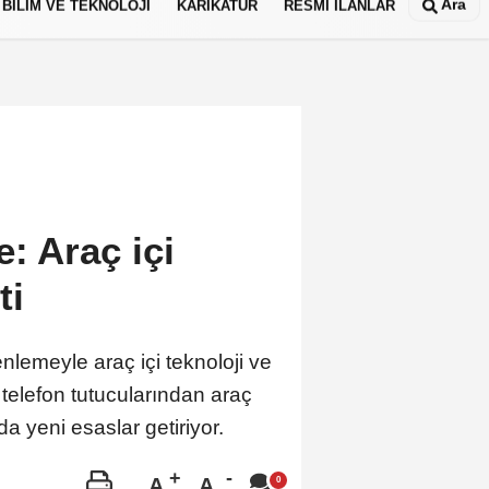
Ara
BİLİM VE TEKNOLOJİ
KARİKATÜR
RESMİ İLANLAR
: Araç içi
ti
enlemeyle araç içi teknoloji ve
; telefon tutucularından araç
 yeni esaslar getiriyor.
A
A