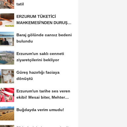
tatil
ERZURUM TÜKETİCİ
MAHKEMESİ'NDEN DURUŞMA
İLANI
Baraj gölünde cansız bedeni
bulundu
Erzurum'un saklı cenneti
ziyaretçilerini bekliyor
Güreş hazırlığı faciaya
dönüştü
Erzurum'un tarihe ses veren
ekibi! Mesai biter, Mehter
başlar
Buğdayda verim umudu!