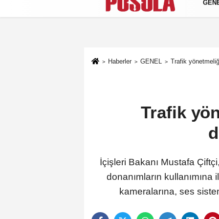
GEN
Künye
İletişim
Gizlilik Politikası
Haberler
GENEL
Trafik yönetmeliğ
Trafik yö
d
İçişleri Bakanı Mustafa Çiftçi
donanımların kullanımına ili
kameralarına, ses siste