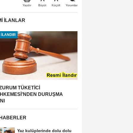
Büyüt
Küçült
Yazdır
Yorumlar
İ İLANLAR
 İLANDIR
ZURUM TÜKETİCİ
HKEMESİ'NDEN DURUŞMA
NI
 HABERLER
Yaz kulüplerinde dolu dolu