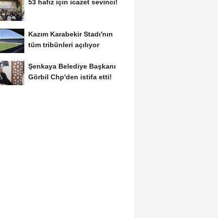
53 hafız için icazet sevinci!
Kazım Karabekir Stadı'nın
tüm tribünleri açılıyor
Şenkaya Belediye Başkanı
Görbil Chp'den istifa etti!