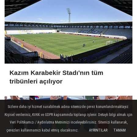
Kazım Karabekir Stadı'nın tüm
tribünleri açılıyor
Sizlere daha iyi hizmet sunabilmek adına sitemizde çerez konumlandırmaktayız.
Kişisel verileriniz, KVKK ve GDPR kapsamında toplanıp işlenir. Detaylı bilgi almak için
Veri Politikamızı / Aydınlatma Metnimizi inceleyebilirsiniz. Sitemizi kullanarak,
çerezleri kullanmamızı kabul etmiş olacaksınız.
AYRINTILAR
TAMAM
Yorumlar
Yorumlar