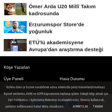
Ömer Arda U20 Millî Takım
kadrosunda
Erzurumspor Store'de
yoğunluk
ETÜ'lü akademisyene
Avrupa'dan araştırma desteği
Köşe Yazarları
Üye Paneli
Hava Durumu
Arşiv
Gazete Manşetleri
Sizlere daha iyi hizmet sunabilmek adına sitemizde çerez konumlandırmaktayız.
Gazete Arşivi
Nöbetci Eczaneler
Kişisel verileriniz, KVKK ve GDPR kapsamında toplanıp işlenir. Detaylı bilgi almak için
Veri Politikamızı / Aydınlatma Metnimizi inceleyebilirsiniz. Sitemizi kullanarak,
Karikatürler
Namaz Vakitleri
çerezleri kullanmamızı kabul etmiş olacaksınız.
AYRINTILAR
TAMAM
Yorumlar
Yorumlar