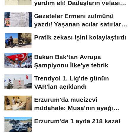
yardım eli! Dadaşların vefası
arşivlerden...
Gazeteler Ermeni zulmünü
yazdı! Yaşanan acılar satırlara
böyle...
Pratik zekası işini kolaylaştırdı
Bakan Bak’tan Avrupa
Şampiyonu İlke'ye tebrik
Trendyol 1. Lig'de günün
VAR'ları açıklandı
Erzurum'da mucizevi
müdahale: Musa'nın ayağı
kurtarıldı
Erzurum'da 1 ayda 218 kaza!