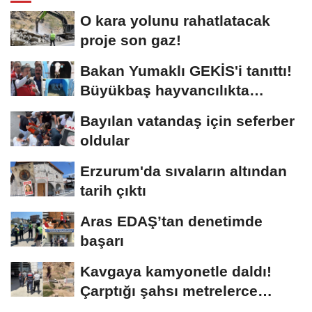
O kara yolunu rahatlatacak
proje son gaz!
Bakan Yumaklı GEKİS'i tanıttı!
Büyükbaş hayvancılıkta
"dijital...
Bayılan vatandaş için seferber
oldular
Erzurum'da sıvaların altından
tarih çıktı
Aras EDAŞ’tan denetimde
başarı
Kavgaya kamyonetle daldı!
Çarptığı şahsı metrelerce
sürükledi