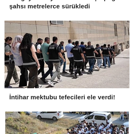
şahsı metrelerce sürükledi
İntihar mektubu tefecileri ele verdi!