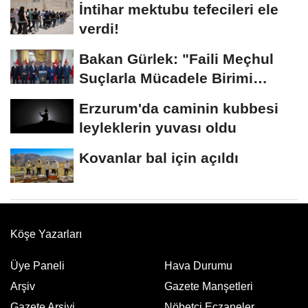
İntihar mektubu tefecileri ele
verdi!
Bakan Gürlek: "Faili Meçhul
Suçlarla Mücadele Birimi
kurduk"
Erzurum'da caminin kubbesi
leyleklerin yuvası oldu
Kovanlar bal için açıldı
Köşe Yazarları
Üye Paneli
Hava Durumu
Arşiv
Gazete Manşetleri
Gazete Arşivi
Nöbetci Eczaneler