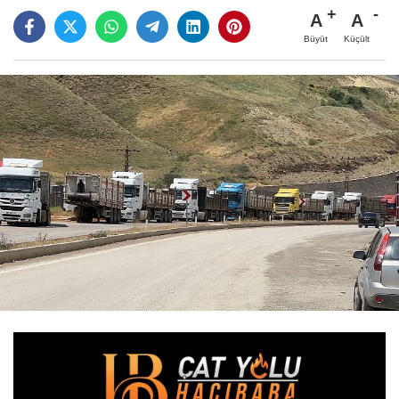
A
A
Büyüt
Küçült