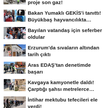
proje son gaz!
Bakan Yumaklı GEKİS'i tanıttı!
Büyükbaş hayvancılıkta
"dijital...
Bayılan vatandaş için seferber
oldular
Erzurum'da sıvaların altından
tarih çıktı
Aras EDAŞ’tan denetimde
başarı
Kavgaya kamyonetle daldı!
Çarptığı şahsı metrelerce
sürükledi
İntihar mektubu tefecileri ele
verdi!