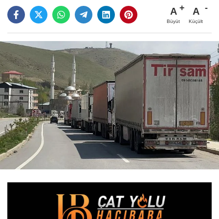
A
A
Büyüt
Küçült