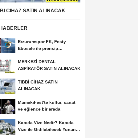
BBİ CİHAZ SATIN ALINACAK
 HABERLER
Erzurumspor FK, Festy
Ebosele ile prensip
anlaşmasına vardı
MERKEZİ DENTAL
ASPİRATÖR SATIN ALINACAK
TIBBİ CİHAZ SATIN
ALINACAK
MamekiFest'te kültür, sanat
ve eğlence bir arada
Kapıda Vize Nedir? Kapıda
Vize ile Gidilebilecek Yunan
Adaları