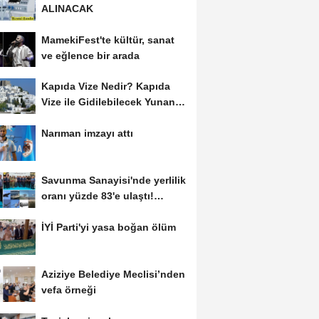
ALINACAK
MamekiFest'te kültür, sanat
ve eğlence bir arada
Kapıda Vize Nedir? Kapıda
Vize ile Gidilebilecek Yunan
Adaları
Narıman imzayı attı
Savunma Sanayisi'nde yerlilik
oranı yüzde 83'e ulaştı!
Erzurum da...
İYİ Parti'yi yasa boğan ölüm
Aziziye Belediye Meclisi’nden
vefa örneği