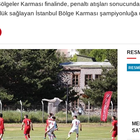
lgeler Karması finalinde, penaltı atışları sonucund
lük sağlayan İstanbul Bölge Karması şampiyonluğa u
RESM
RESMİ
ME
SA