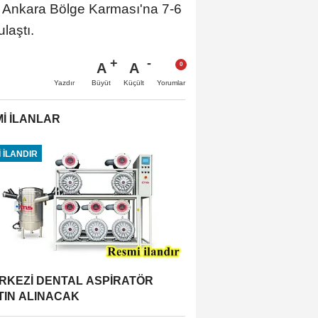
a Ankara Bölge Karması'na 7-6
laştı.
A
A
Büyüt
Küçült
Yazdır
Yorumlar
İ İLANLAR
 İLANDIR
RKEZİ DENTAL ASPİRATÖR
TIN ALINACAK