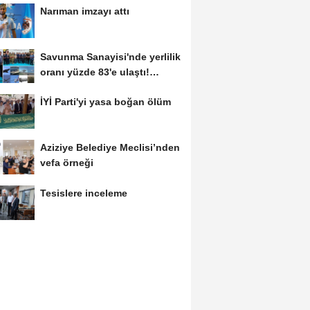
Narıman imzayı attı
Savunma Sanayisi'nde yerlilik
oranı yüzde 83'e ulaştı!
Erzurum da...
İYİ Parti'yi yasa boğan ölüm
Aziziye Belediye Meclisi’nden
vefa örneği
Tesislere inceleme