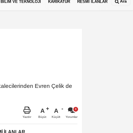
Ara
BİLİM VE TEKNOLOJİ
KARİKATÜR
RESMİ İLANLAR
alecilerinden Evren Çelik de
A
A
Büyüt
Küçült
Yazdır
Yorumlar
İ İLANLAR