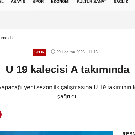
EL
ASAYİŞ
SPOR
EKONOMİ
KÜLTÜR-SANAT
SAĞLIK
7 AĞUSTOS 2026, CUMA
akımında
29 Haziran 2026 - 11:15
SPOR
U 19 kalecisi A takımında
pacağı yeni sezon ilk çalışmasına U 19 takımının k
çağrıldı.
RESM