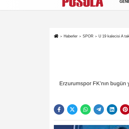
GEN
Künye
İletişim
Gizlilik Politikası
Haberler
SPOR
U 19 kalecisi A t
Erzurumspor FK’nın bugün ya