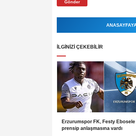
Gönder
ANASAYFAYA 
İLGINIZI ÇEKEBILIR
Erzurumspor FK, Festy Ebosele 
prensip anlaşmasına vardı