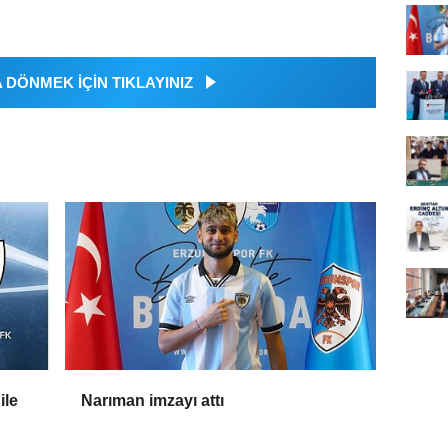
DÖNMEK İÇİN TIKLAYINIZ
ile
Narıman imzayı attı