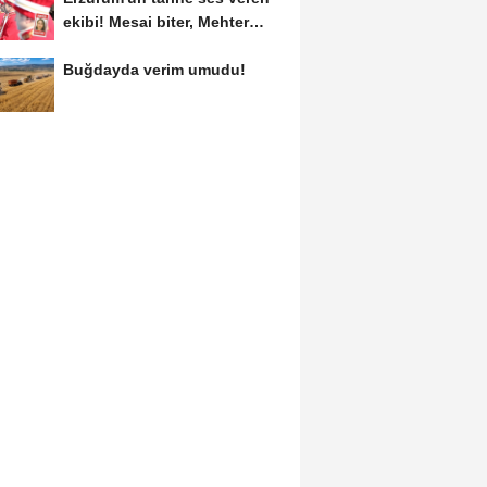
ekibi! Mesai biter, Mehter
başlar
Buğdayda verim umudu!