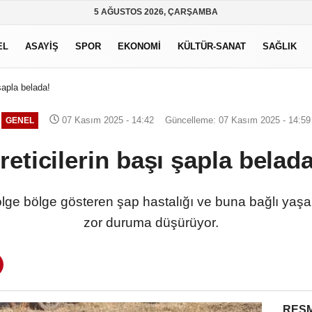
5 AĞUSTOS 2026, ÇARŞAMBA
EL
ASAYİŞ
SPOR
EKONOMİ
KÜLTÜR-SANAT
SAĞLIK
 şapla belada!
07 Kasım 2025 - 14:42
Güncelleme: 07 Kasım 2025 - 14:59
GENEL
reticilerin başı şapla belad
bölge bölge gösteren şap hastalığı ve buna bağlı yaşa
zor duruma düşürüyor.
RESM