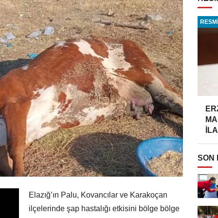
RESMİ
ER
MA
İLA
SON
Elazığ’ın Palu, Kovancılar ve Karakoçan
ilçelerinde şap hastalığı etkisini bölge bölge