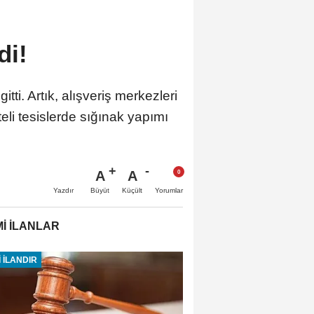
di!
tti. Artık, alışveriş merkezleri
teli tesislerde sığınak yapımı
A
A
Büyüt
Küçült
Yazdır
Yorumlar
İ İLANLAR
 İLANDIR