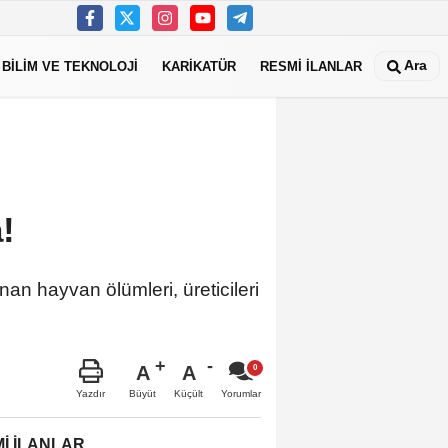
Ara
BİLİM VE TEKNOLOJİ
KARİKATÜR
RESMİ İLANLAR
a!
nan hayvan ölümleri, üreticileri
A
A
Büyüt
Küçült
Yazdır
Yorumlar
İ İLANLAR