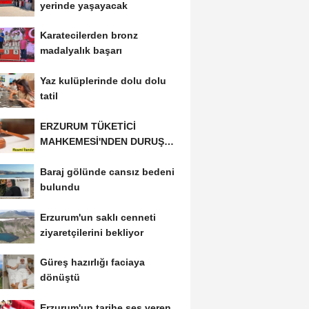
yerinde yaşayacak
Karatecilerden bronz
madalyalık başarı
Yaz kulüplerinde dolu dolu
tatil
ERZURUM TÜKETİCİ
MAHKEMESİ'NDEN DURUŞMA
İLANI
Baraj gölünde cansız bedeni
bulundu
Erzurum'un saklı cenneti
ziyaretçilerini bekliyor
Güreş hazırlığı faciaya
dönüştü
Erzurum'un tarihe ses veren