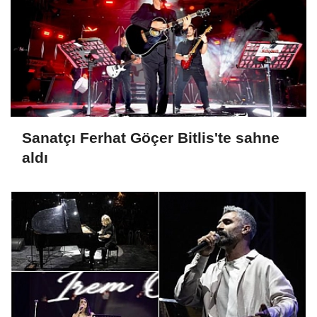
Sanatçı Ferhat Göçer Bitlis'te sahne
aldı