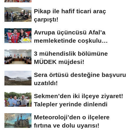
Pikap ile hafif ticari araç
çarpıştı!
Avrupa üçüncüsü Afal’a
memleketinde coşkulu
karşılama!
3 mühendislik bölümüne
MÜDEK müjdesi!
Sera örtüsü desteğine başvuru
uzatıldı!
Sekmen’den iki ilçeye ziyaret!
Talepler yerinde dinlendi
Meteoroloji’den o ilçelere
fırtına ve dolu uyarısı!