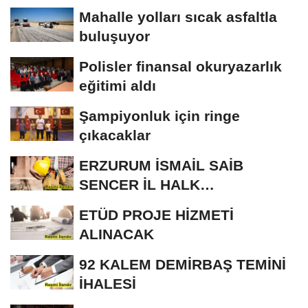
Mahalle yolları sıcak asfaltla
buluşuyor
Polisler finansal okuryazarlık
eğitimi aldı
Şampiyonluk için ringe
çıkacaklar
ERZURUM İSMAİL SAİB
SENCER İL HALK
KÜTÜPHANESİ BAKIM VE
ETÜD PROJE HİZMETİ
ONARIM...
ALINACAK
92 KALEM DEMİRBAŞ TEMİNİ
İHALESİ