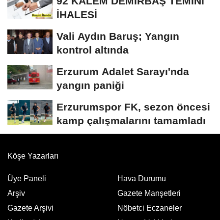
92 KALEM DEMİRBAŞ TEMİNİ
İHALESİ
Vali Aydın Baruş; Yangın
kontrol altında
Erzurum Adalet Sarayı'nda
yangın paniği
Erzurumspor FK, sezon öncesi
kamp çalışmalarını tamamladı
Köşe Yazarları
Üye Paneli
Hava Durumu
Arşiv
Gazete Manşetleri
Gazete Arşivi
Nöbetci Eczaneler