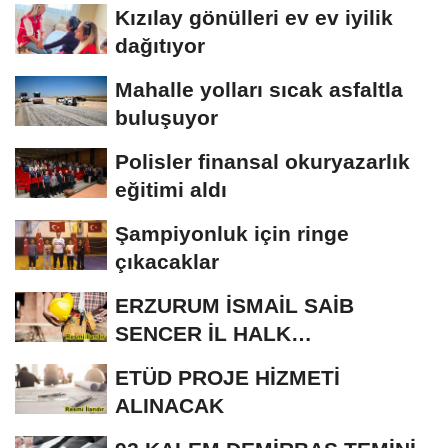
Kızılay gönülleri ev ev iyilik
dağıtıyor
Mahalle yolları sıcak asfaltla
buluşuyor
Polisler finansal okuryazarlık
eğitimi aldı
Şampiyonluk için ringe
çıkacaklar
ERZURUM İSMAİL SAİB
SENCER İL HALK
KÜTÜPHANESİ BAKIM VE
ETÜD PROJE HİZMETİ
ONARIM...
ALINACAK