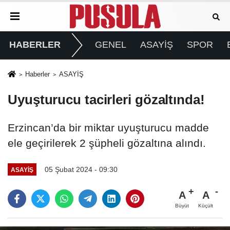
HABERLER
GENEL
ASAYİŞ
SPOR
Haberler
ASAYİŞ
Uyuşturucu tacirleri gözaltında!
Erzincan’da bir miktar uyuşturucu madde
ele geçirilerek 2 şüpheli gözaltına alındı.
05 Şubat 2024 - 09:30
ASAYİŞ
A
A
Büyüt
Küçült