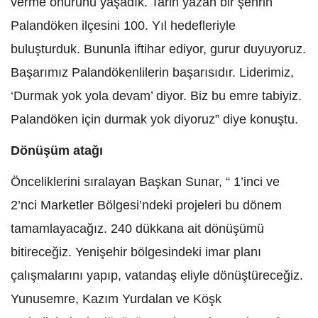
verme onurunu yaşadık. Tarih yazan bir şehrin
Palandöken ilçesini 100. Yıl hedefleriyle
buluşturduk. Bununla iftihar ediyor, gurur duyuyoruz.
Başarımız Palandökenlilerin başarısıdır. Liderimiz,
‘Durmak yok yola devam’ diyor. Biz bu emre tabiyiz.
Palandöken için durmak yok diyoruz” diye konuştu.
Dönüşüm atağı
Önceliklerini sıralayan Başkan Sunar, “ 1’inci ve
2’nci Marketler Bölgesi’ndeki projeleri bu dönem
tamamlayacağız. 240 dükkana ait dönüşümü
bitireceğiz. Yenişehir bölgesindeki imar planı
çalışmalarını yapıp, vatandaş eliyle dönüştüreceğiz.
Yunusemre, Kazım Yurdalan ve Köşk