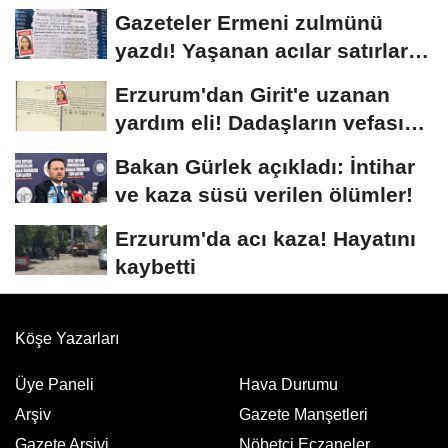
Gazeteler Ermeni zulmünü
yazdı! Yaşanan acılar satırlara
böyle...
Erzurum'dan Girit'e uzanan
yardım eli! Dadaşların vefası
arşivlerden...
Bakan Gürlek açıkladı: İntihar
ve kaza süsü verilen ölümler!
Erzurum'da acı kaza! Hayatını
kaybetti
Köşe Yazarları
Üye Paneli
Hava Durumu
Arşiv
Gazete Manşetleri
Gazete Arşivi
Nöbetci Eczaneler