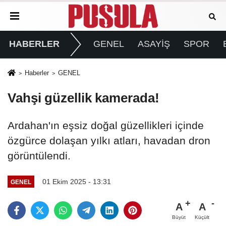
HABERLER
GENEL
ASAYİŞ
SPOR
Haberler
GENEL
Vahşi güzellik kamerada!
Ardahan'ın eşsiz doğal güzellikleri içinde
özgürce dolaşan yılkı atları, havadan dron
görüntülendi.
01 Ekim 2025 - 13:31
GENEL
A
A
Büyüt
Küçült