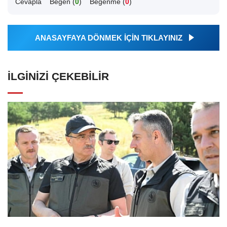
Cevapla
Beğen (
0
)
Beğenme (
0
)
ANASAYFAYA DÖNMEK İÇİN TIKLAYINIZ
İLGINIZI ÇEKEBILIR