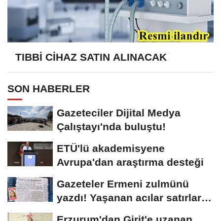
TIBBİ CİHAZ SATIN ALINACAK
SON HABERLER
Gazeteciler Dijital Medya
Çalıştayı'nda buluştu!
ETÜ'lü akademisyene
Avrupa'dan araştırma desteği
Gazeteler Ermeni zulmünü
yazdı! Yaşanan acılar satırlara
böyle...
Erzurum'dan Girit'e uzanan