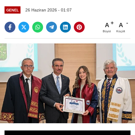
26 Haziran 2026 - 01:07
GENEL
A
A
Büyüt
Küçült