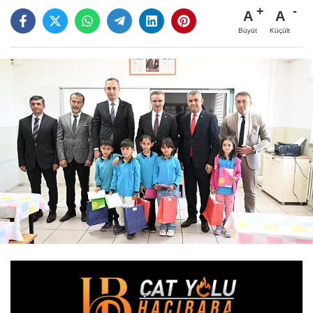
A
A
Büyüt
Küçült