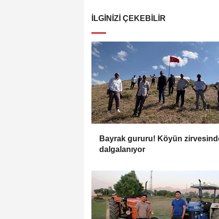
İLGINIZI ÇEKEBILIR
Bayrak gururu! Köyün zirvesind
dalgalanıyor