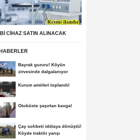
BBİ CİHAZ SATIN ALINACAK
 HABERLER
Bayrak gururu! Köyün
zirvesinde dalgalanıyor
Kurum amirleri toplandı!
Otobüste şaşırtan kavga!
Çay sohbeti iddiaya dönüştü!
Köyde traktör yarışı