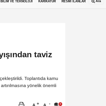
Ara
BİLİM VE TEKNOLOJİ
KARİKATÜR
RESMİ İLANLAR
yışından taviz
ekleştirildi. Toplantıda kamu
artırılmasına yönelik önemli
A
A