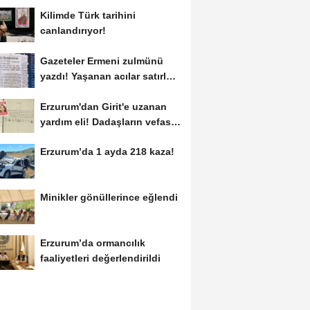
Kilimde Türk tarihini
canlandırıyor!
Gazeteler Ermeni zulmünü
yazdı! Yaşanan acılar satırlara
böyle...
Erzurum'dan Girit'e uzanan
yardım eli! Dadaşların vefası
arşivlerden...
Erzurum’da 1 ayda 218 kaza!
Minikler gönüllerince eğlendi
Erzurum’da ormancılık
faaliyetleri değerlendirildi