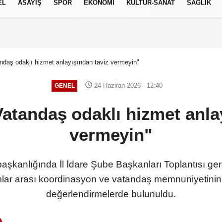
EL
ASAYİŞ
SPOR
EKONOMİ
KÜLTÜR-SANAT
SAĞLIK
8 AĞUSTOS 2026, CUMARTESI
andaş odaklı hizmet anlayışından taviz vermeyin"
24 Haziran 2026 - 12:40
GENEL
Vatandaş odaklı hizmet anla
vermeyin"
aşkanlığında İl İdare Şube Başkanları Toplantısı gerç
rumlar arası koordinasyon ve vatandaş memnuniyetinin 
değerlendirmelerde bulunuldu.