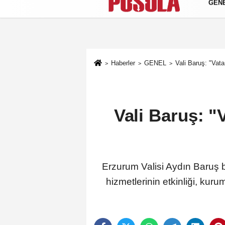
GEN
Künye
İletişim
Gizlilik Politikası
Haberler
GENEL
Vali Baruş: "Vat
Vali Baruş: "
Erzurum Valisi Aydın Baruş b
hizmetlerinin etkinliği, ku