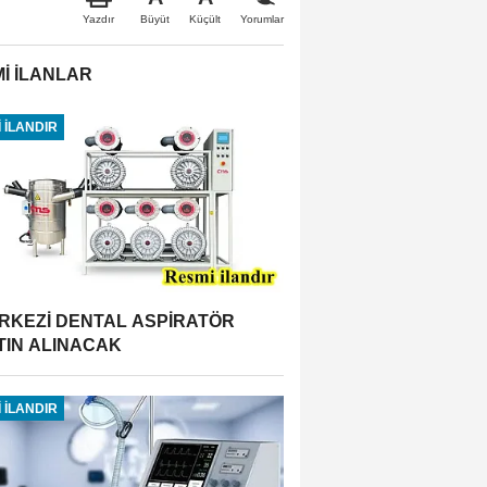
Büyüt
Küçült
Yazdır
Yorumlar
İ İLANLAR
 İLANDIR
RKEZİ DENTAL ASPİRATÖR
TIN ALINACAK
 İLANDIR