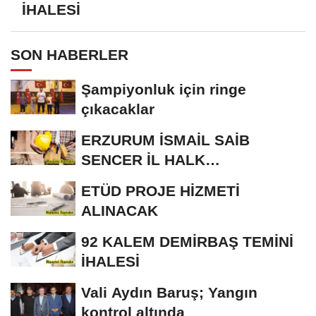
İHALESİ
SON HABERLER
Şampiyonluk için ringe
çıkacaklar
ERZURUM İSMAİL SAİB
SENCER İL HALK
KÜTÜPHANESİ BAKIM VE
ETÜD PROJE HİZMETİ
ONARIM...
ALINACAK
92 KALEM DEMİRBAŞ TEMİNİ
İHALESİ
Vali Aydın Baruş; Yangın
kontrol altında