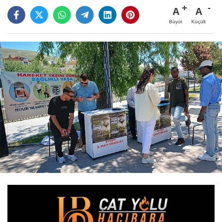
A
A
Büyüt
Küçült