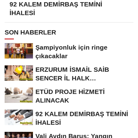
92 KALEM DEMİRBAŞ TEMİNİ
İHALESİ
SON HABERLER
Şampiyonluk için ringe
çıkacaklar
ERZURUM İSMAİL SAİB
SENCER İL HALK
KÜTÜPHANESİ BAKIM VE
ETÜD PROJE HİZMETİ
ONARIM...
ALINACAK
92 KALEM DEMİRBAŞ TEMİNİ
İHALESİ
Vali Aydın Baruş; Yangın