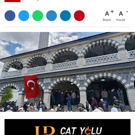
A
A
Büyüt
Küçült