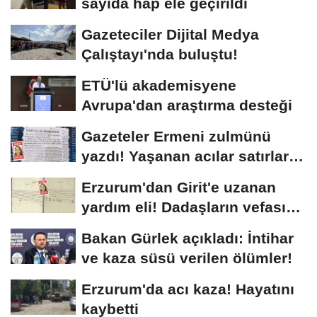
sayıda hap ele geçirildi
Gazeteciler Dijital Medya
Çalıştayı'nda buluştu!
ETÜ'lü akademisyene
Avrupa'dan araştırma desteği
Gazeteler Ermeni zulmünü
yazdı! Yaşanan acılar satırlara
böyle...
Erzurum'dan Girit'e uzanan
yardım eli! Dadaşların vefası
arşivlerden...
Bakan Gürlek açıkladı: İntihar
ve kaza süsü verilen ölümler!
Erzurum'da acı kaza! Hayatını
kaybetti