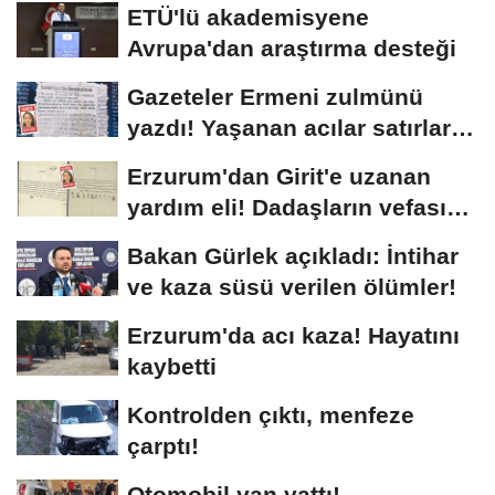
ETÜ'lü akademisyene
Avrupa'dan araştırma desteği
Gazeteler Ermeni zulmünü
yazdı! Yaşanan acılar satırlara
böyle...
Erzurum'dan Girit'e uzanan
yardım eli! Dadaşların vefası
arşivlerden...
Bakan Gürlek açıkladı: İntihar
ve kaza süsü verilen ölümler!
Erzurum'da acı kaza! Hayatını
kaybetti
Kontrolden çıktı, menfeze
çarptı!
Otomobil yan yattı!