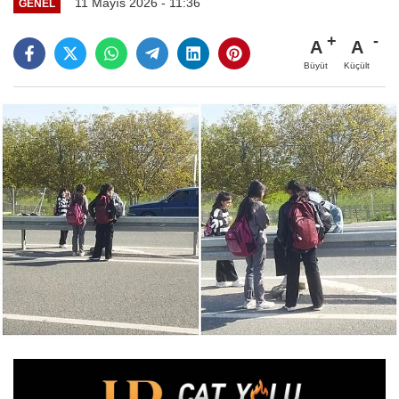
11 Mayıs 2026 - 11:36
GENEL
A
A
Büyüt
Küçült