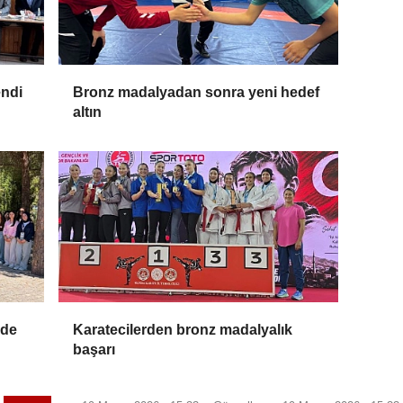
endi
Bronz madalyadan sonra yeni hedef
altın
nde
Karatecilerden bronz madalyalık
başarı