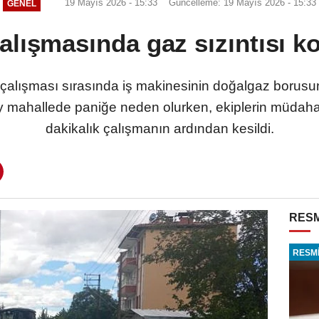
19 Mayıs 2026 - 15:33
Güncelleme: 19 Mayıs 2026 - 15:33
GENEL
alışmasında gaz sızıntısı k
ı çalışması sırasında iş makinesinin doğalgaz borus
ay mahallede paniğe neden olurken, ekiplerin müdahal
dakikalık çalışmanın ardından kesildi.
RESM
RESMİ