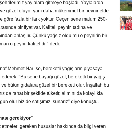
mşehrilerimiz yaylalara gitmeye başladı. Yaylalarda
ı ve güzel oluyor yani daha mükemmel bir peynir elde
e göre fazla bir fark yoktur. Geçen sene malum 250-
asında bir fiyat var. Kaliteli peynir, tadına ve
ından anlaşılır. Çünkü yağsız oldu mu o peynirin bir
man o peynir kalitelidir" dedi.
snaf Mehmet Nar ise, bereketli yağışların piyasaya
e ederek, "Bu sene bayağı güzel, bereketli bir yağış
 ve bütün gıdalara güzel bir bereketi olur. İnşallah bu
z da rahat bir şekilde tüketir, alımını da kolaylıkla
uygun olur biz de satışımızı sunarız" diye konuştu.
ması gerekiyor"
at etmeleri gereken hususlar hakkında da bilgi veren