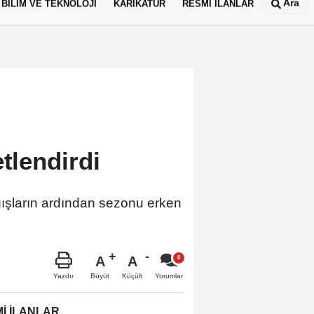
Ara
BİLİM VE TEKNOLOJİ
KARİKATÜR
RESMİ İLANLAR
tlendirdi
 yağışların ardından sezonu erken
A
A
Büyüt
Küçült
Yazdır
Yorumlar
İ İLANLAR