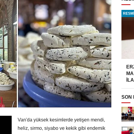
RESMİ
ER
MA
İLA
SON
Van'da yüksek kesimlerde yetişen mendi,
heliz, sirmo, siyabo ve kekik gibi endemik