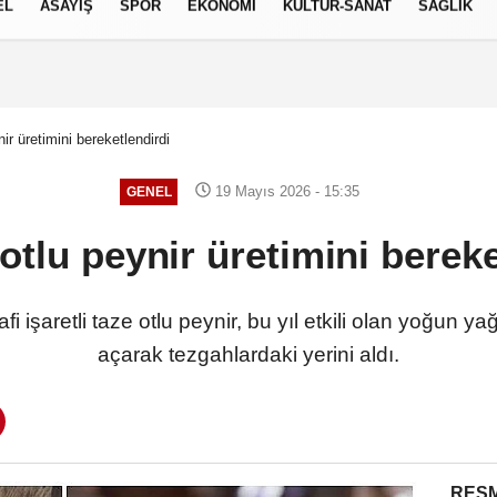
EL
ASAYİŞ
SPOR
EKONOMİ
KÜLTÜR-SANAT
SAĞLIK
6 AĞUSTOS 2026, PERŞEMBE
ir üretimini bereketlendirdi
19 Mayıs 2026 - 15:35
GENEL
 otlu peynir üretimini bereke
rafi işaretli taze otlu peynir, bu yıl etkili olan yoğun
açarak tezgahlardaki yerini aldı.
RESM