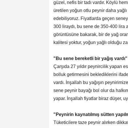
güzel, nefis bir tadı vardır. Köylü he
üretilen yoğun otlu peynir daha yağl
edebiliyoruz. Fiyatlarda geçen seney
300 liraydı, bu sene de 350-400 lira ar
görüntüsüne bakarak, bir de yağ oran
kalitesi yoktur, yoğun yağlı olduğu za
"Bu sene bereketli bir yağış vardı"
Çarşıda 27 yıldır peynircilik yapan e
bolluk getirmesini beklediklerini ifad
vardı. İnşallah bu yağışın peynirimize
sene peynir bayağı bol olur da halkımı
yapar. İnşallah fiyatlar biraz düşer, 
"Peynirin kaynatılmış sütten yapıl
Tüketicilere taze peynir alırken dikk