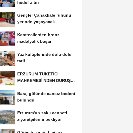
hedef altın
Gençler Çanakkale ruhunu
yerinde yaşayacak
Karatecilerden bronz
madalyalık başarı
Yaz kulüplerinde dolu dolu
tatil
ERZURUM TÜKETİCİ
MAHKEMESİ'NDEN DURUŞMA
İLANI
Baraj gölünde cansız bedeni
bulundu
Erzurum'un saklı cenneti
ziyaretçilerini bekliyor
Güreş hazırlığı faciaya