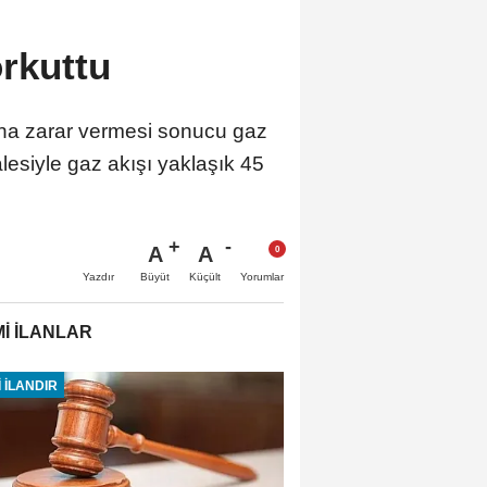
orkuttu
una zarar vermesi sonucu gaz
esiyle gaz akışı yaklaşık 45
A
A
Büyüt
Küçült
Yazdır
Yorumlar
İ İLANLAR
 İLANDIR