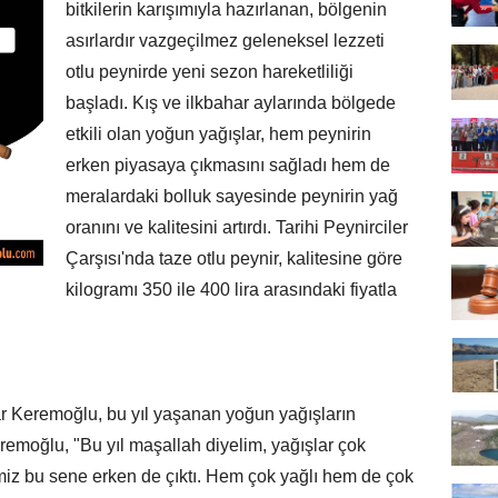
bitkilerin karışımıyla hazırlanan, bölgenin
asırlardır vazgeçilmez geleneksel lezzeti
otlu peynirde yeni sezon hareketliliği
başladı. Kış ve ilkbahar aylarında bölgede
etkili olan yoğun yağışlar, hem peynirin
erken piyasaya çıkmasını sağladı hem de
meralardaki bolluk sayesinde peynirin yağ
oranını ve kalitesini artırdı. Tarihi Peynirciler
Çarşısı'nda taze otlu peynir, kalitesine göre
kilogramı 350 ile 400 lira arasındaki fiyatla
zar Keremoğlu, bu yıl yaşanan yoğun yağışların
eremoğlu, "Bu yıl maşallah diyelim, yağışlar çok
miz bu sene erken de çıktı. Hem çok yağlı hem de çok