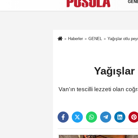
GEN
Künye
İletişim
Gizlilik Politikası
Haberler
GENEL
Yağışlar otlu peyn
Yağışlar
Van'ın tescilli lezzeti olan coğ