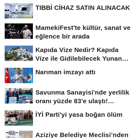
TIBBİ CİHAZ SATIN ALINACAK
MamekiFest'te kültür, sanat ve
eğlence bir arada
Kapıda Vize Nedir? Kapıda
Vize ile Gidilebilecek Yunan
Adaları
Narıman imzayı attı
Savunma Sanayisi'nde yerlilik
oranı yüzde 83'e ulaştı!
Erzurum da...
İYİ Parti'yi yasa boğan ölüm
Aziziye Belediye Meclisi’nden