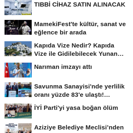
TIBBİ CİHAZ SATIN ALINACAK
MamekiFest'te kültür, sanat ve
eğlence bir arada
Kapıda Vize Nedir? Kapıda
Vize ile Gidilebilecek Yunan
Adaları
Narıman imzayı attı
Savunma Sanayisi'nde yerlilik
oranı yüzde 83'e ulaştı!
Erzurum da...
İYİ Parti'yi yasa boğan ölüm
Aziziye Belediye Meclisi’nden