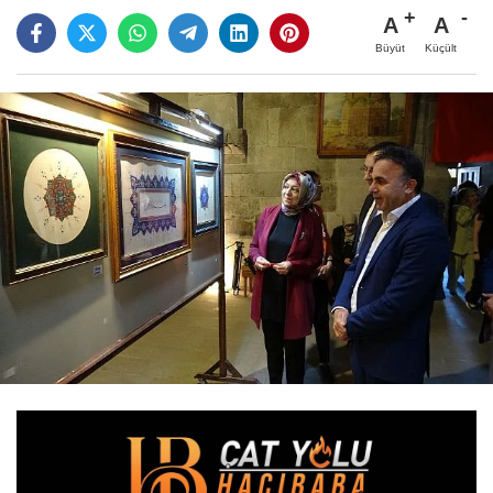
A
A
Büyüt
Küçült