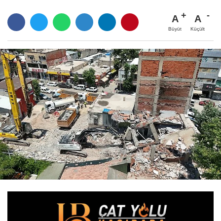
A
A
Büyüt
Küçült