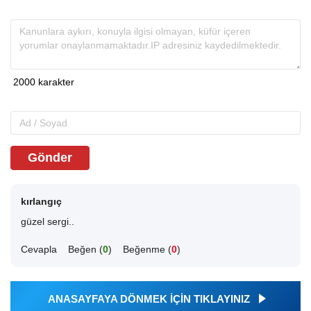
Gönder
kırlangıç
güzel sergi..
Cevapla
Beğen (
0
)
Beğenme (
0
)
ANASAYFAYA DÖNMEK İÇİN TIKLAYINIZ