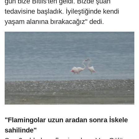
gün bize Bitlis'ten geldi. Bizde şuan
tedavisine başladık. İyileştiğinde kendi
yaşam alanına bırakacağız" dedi.
"Flamingolar uzun aradan sonra İskele
sahilinde"