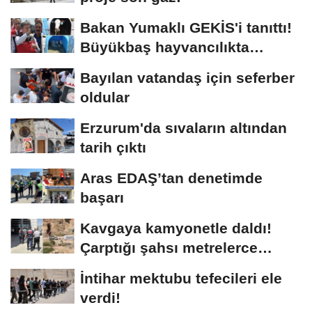
Bakan Yumaklı GEKİS'i tanıttı!
Büyükbaş hayvancılıkta
"dijital...
Bayılan vatandaş için seferber
oldular
Erzurum'da sıvaların altından
tarih çıktı
Aras EDAŞ’tan denetimde
başarı
Kavgaya kamyonetle daldı!
Çarptığı şahsı metrelerce
sürükledi
İntihar mektubu tefecileri ele
verdi!