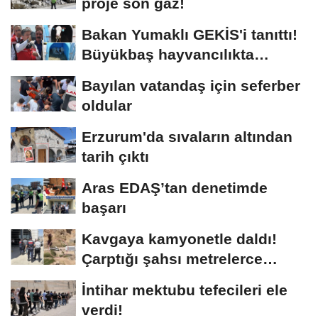
proje son gaz!
Bakan Yumaklı GEKİS'i tanıttı!
Büyükbaş hayvancılıkta
"dijital...
Bayılan vatandaş için seferber
oldular
Erzurum'da sıvaların altından
tarih çıktı
Aras EDAŞ’tan denetimde
başarı
Kavgaya kamyonetle daldı!
Çarptığı şahsı metrelerce
sürükledi
İntihar mektubu tefecileri ele
verdi!