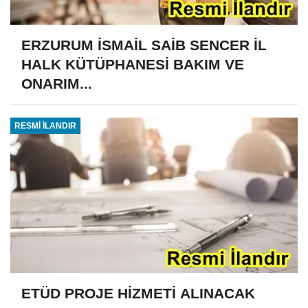
ERZURUM İSMAİL SAİB SENCER İL
HALK KÜTÜPHANESİ BAKIM VE
ONARIM...
RESMİ İLANDIR
ETÜD PROJE HİZMETİ ALINACAK